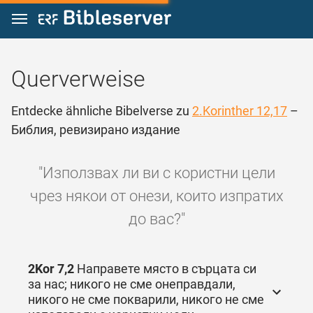
Zum Inhalt springen
Querverweise
Entdecke ähnliche Bibelverse zu
2.Korinther 12,17
–
Библия, ревизирано издание
"Използвах ли ви с користни цели
чрез някои от онези, които изпратих
до вас?"
2Kor 7,2
Направете място в сърцата си
за нас; никого не сме онеправдали,
никого не сме покварили, никого не сме