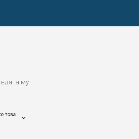
авдата му
ко това