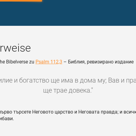
rweise
he Bibelverse zu
Psalm 112,3
– Библия, ревизирано издание
илие и богатство ще има в дома му; Вав и пр
ще трае довека."
ърво търсете Неговото царство и Неговата правда; и всич
ибави.