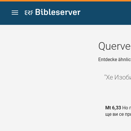
Zum Inhalt springen
Querve
Entdecke ähnlic
"Хе Изоб
Mt 6,33
Но п
ще ви се пр