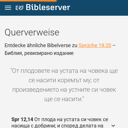
Zum Inhalt springen
Querverweise
Entdecke ähnliche Bibelverse zu
Sprüche 18,20
–
Библия, ревизирано издание
"От плодовете на устата на човека ще
се насити коремът му; от
произведението на устните си човек
ще се насити."
Spr 12,14
От плода на устата си човек се
насища с добрини; и според делата на