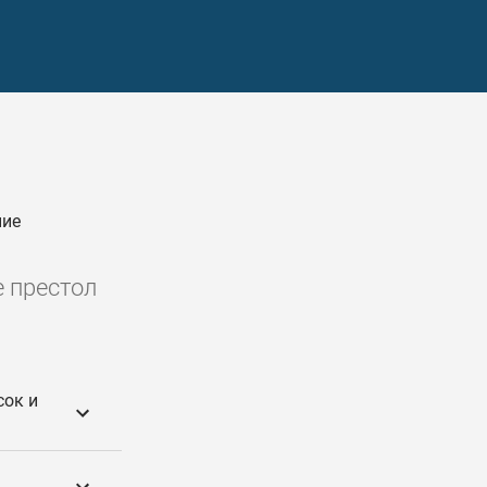
ние
е престол
сок и