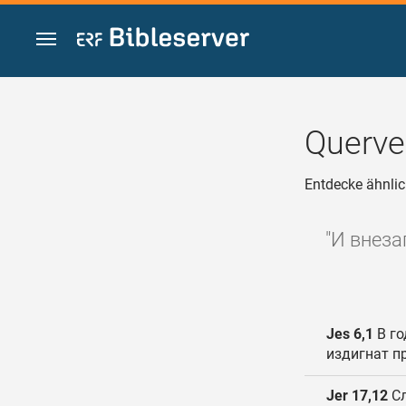
Zum Inhalt springen
Querve
Entdecke ähnlic
"И внеза
Jes 6,1
В го
издигнат п
Jer 17,12
Сл