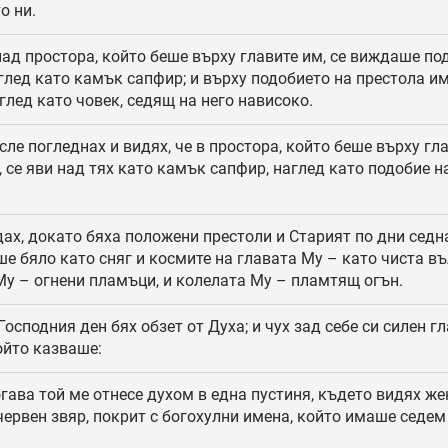
о ни.
ад простора, който беше върху главите им, се виждаше по
аглед като камък сапфир; и върху подобието на престола и
глед като човек, седящ на него нависоко.
ле погледнах и видях, че в простора, който беше върху гл
 се яви над тях като камък сапфир, наглед като подобие н
ах, докато бяха положени престоли и Старият по дни седн
е бяло като сняг и космите на главата Му – като чиста въ
Му – огнени пламъци, и колелата Му – пламтящ огън.
Господния ден бях обзет от Духа; и чух зад себе си силен г
ойто казваше:
гава той ме отнесе духом в една пустиня, където видях же
червен звяр, покрит с богохулни имена, който имаше седем