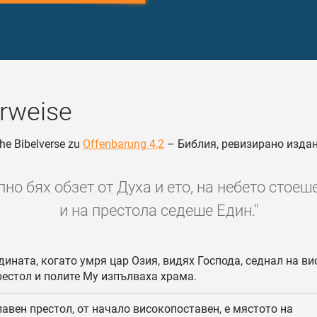
rweise
he Bibelverse zu
Offenbarung 4,2
– Библия, ревизирано изда
пно бях обзет от Духа и ето, на небето стоеш
и на престола седеше Един."
дината, когато умря цар Озия, видях Господа, седнал на ви
рестол и полите Му изпълваха храма.
авен престол, от начало високопоставен, е мястото на