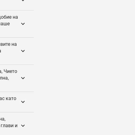
добие на
маше
авите на
а
а, Чието
лна,
лас като
на,
 глави и