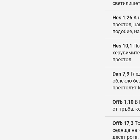
светилищет
Hes 1,26
А н
престол, н
подобие, на
Hes 10,1
Пос
херувимите,
престол.
Dan 7,9
Глед
облекло беш
престолът 
Offb 1,10
В 
от тръба, к
Offb 17,3
То
седяща на 
десет рога.