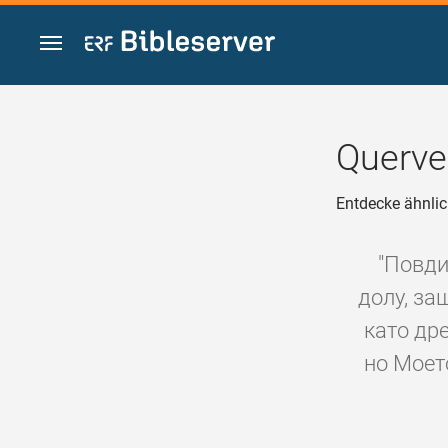
Zum Inhalt springen
Querve
Entdecke ähnlic
"Повди
долу, за
като дре
но Моет