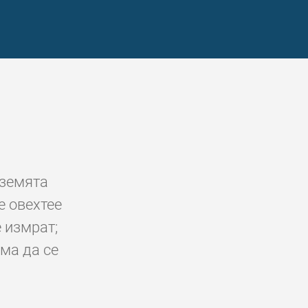
 земята
е овехтее
е измрат;
ма да се