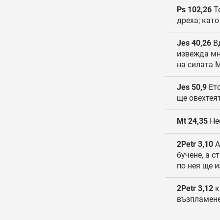
Ps 102,26
Те
дреха; кат
Jes 40,26
Вд
извежда мн
на силата М
Jes 50,9
Ето
ще овехтеят
Mt 24,35
Неб
2Petr 3,10
А
бучене, а с
по нея ще и
2Petr 3,12
к
възпламене