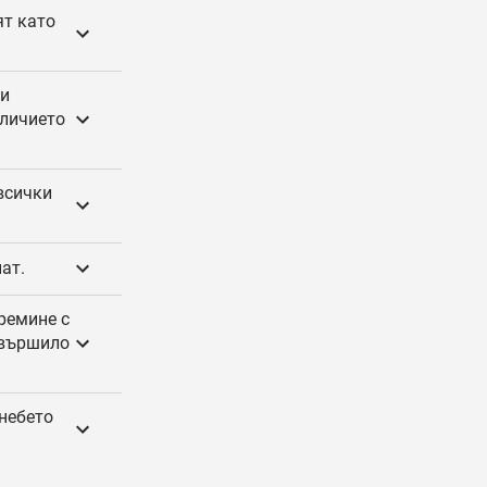
ят като
 и
еличието
всички
ат.
ремине с
 вършило
 небето