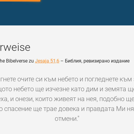
rweise
he Bibelverse zu
Jesaja 51,6
– Библия, ревизирано издание
гнете очите си към небето и погледнете към
щото небето ще изчезне като дим и земята щ
ха, и онези, които живеят на нея, подобно щ
о спасение ще трае довека и правдата Ми ня
отмени."