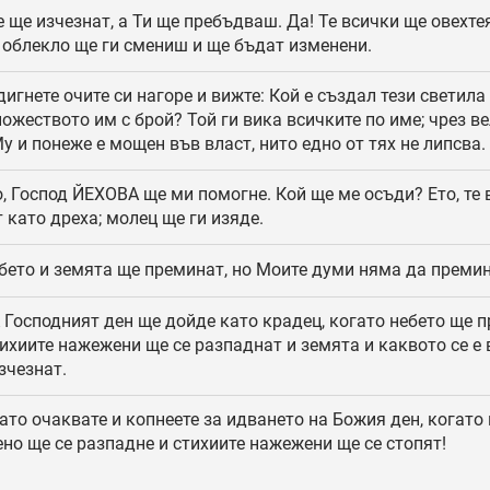
 ще изчезнат, а Ти ще пребъдваш. Да! Те всички ще овехте
о облекло ще ги смениш и ще бъдат изменени.
игнете очите си нагоре и вижте: Кой е създал тези светила
ожеството им с брой? Той ги вика всичките по име; чрез в
у и понеже е мощен във власт, нито едно от тях не липсва.
, Господ ЙЕХОВА ще ми помогне. Кой ще ме осъди? Ето, те 
 като дреха; молец ще ги изяде.
ето и земята ще преминат, но Моите думи няма да премин
 Господният ден ще дойде като крадец, когато небето ще п
тихиите нажежени ще се разпаднат и земята и каквото се е
зчезнат.
ато очаквате и копнеете за идването на Божия ден, когато
но ще се разпадне и стихиите нажежени ще се стопят!