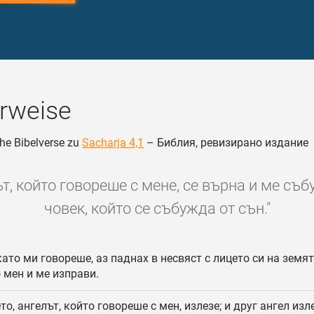
rweise
he Bibelverse zu
Sacharja 4,1
– Библия, ревизирано издание
т, който говореше с мене, се върна и ме съб
човек, който се събужда от сън."
ато ми говореше, аз паднах в несвяст с лицето си на земят
 мен и ме изправи.
то, ангелът, който говореше с мен, излезе; и друг ангел изл