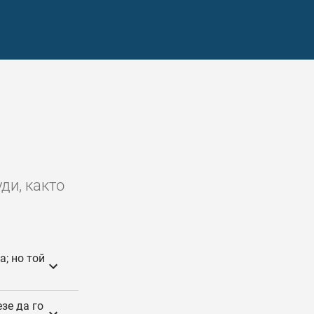
уди, както
а; но той
езе да го