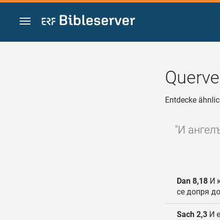
Zum Inhalt springen
Querve
Entdecke ähnlic
"И ангелъ
Dan 8,18
И к
се допря до
Sach 2,3
И е