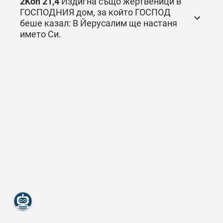
2Kön 21,4
Издигна също жертвеници в
ГОСПОДНИЯ дом, за който ГОСПОД
беше казал: В Йерусалим ще настаня
името Си.