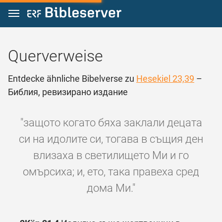
Zum Inhalt springen
Querverweise
Entdecke ähnliche Bibelverse zu
Hesekiel 23,39
–
Библия, ревизирано издание
"защото когато бяха заклали децата
си на идолите си, тогава в същия ден
влизаха в светилището Ми и го
омърсиха; и, ето, така правеха сред
дома Ми."