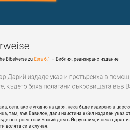
rweise
he Bibelverse zu
Esra 6,1
– Библия, ревизирано издание
цар Дарий издаде указ и претърсиха в помещ
е, където бяха полагани съкровищата във В
ака, сега, ако е угодно на царя, нека бъде издирено в царск
ца, там, във Вавилон, дали наистина е бил издаден указ о
бъде построен този Божий дом в Йерусалим; и нека царят и
ти волята си в случая.