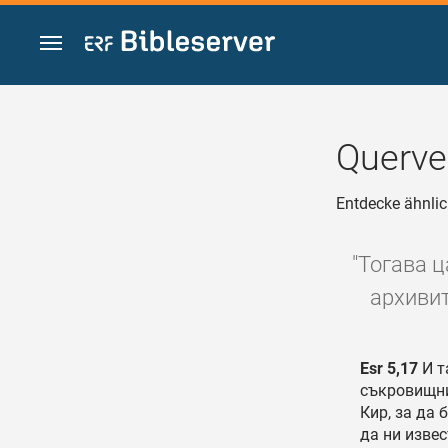
Zum Inhalt springen
Querve
Entdecke ähnlic
"Тогава 
архивит
Esr 5,17
И т
съкровищни
Кир, за да 
да ни извес