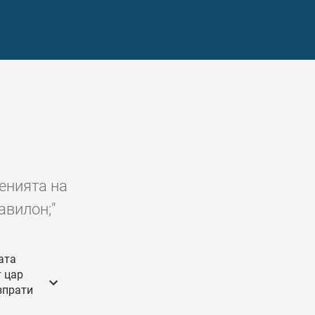
енията на
авилон;"
ата
т цар
зпрати