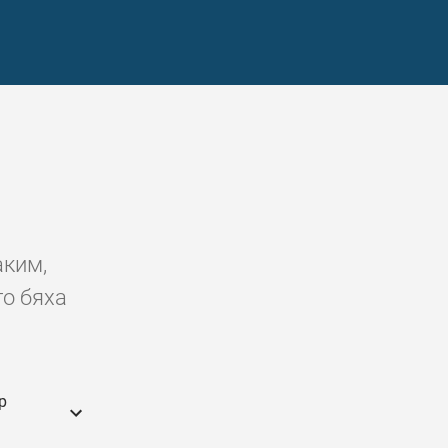
аким,
то бяха
р