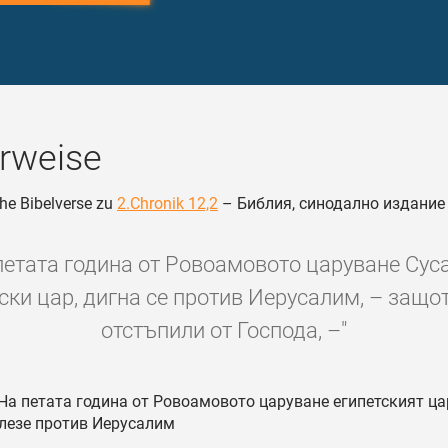
rweise
he Bibelverse zu
2.Chronik 12,2
– Библия, синодално издание
петата година от Ровоамовото царуване Сус
ски цар, дигна се против Иерусалим, – защо
отстъпили от Господа, –"
На петата година от Ровоамовото царуване египетският ца
лезе против Иерусалим