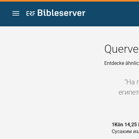
Zum Inhalt springen
Querve
Entdecke ähnlic
"На 
египет
1Kön 14,25
Сусаким из