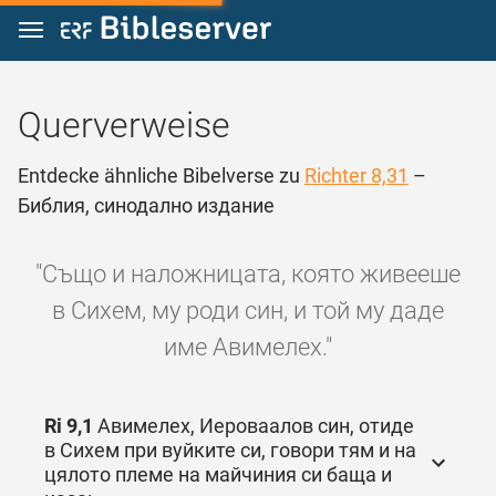
Zum Inhalt springen
Querverweise
Entdecke ähnliche Bibelverse zu
Richter 8,31
–
Библия, синодално издание
"Също и наложницата, която живееше
в Сихем, му роди син, и той му даде
име Авимелех."
Ri 9,1
Авимелех, Иероваалов син, отиде
в Сихем при вуйките си, говори тям и на
цялото племе на майчиния си баща и