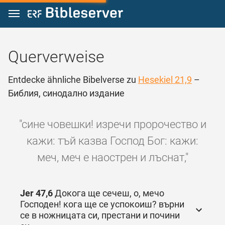
Zum Inhalt springen
Querverweise
Entdecke ähnliche Bibelverse zu
Hesekiel 21,9
–
Библия, синодално издание
"сине човешки! изречи пророчество и
кажи: тъй казва Господ Бог: кажи:
меч, меч е наострен и лъснат,"
Jer 47,6
Докога ще сечеш, о, мечо
Господен! кога ще се успокоиш? върни
се в ножницата си, престани и почини