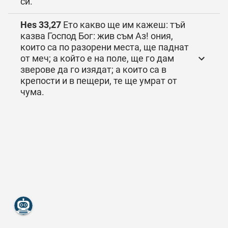
си.
Hes 33,27
Ето какво ще им кажеш: тъй
казва Господ Бог: жив съм Аз! ония,
които са по разорени места, ще паднат
от меч; а който е на поле, ще го дам
зверове да го изядат; а които са в
крепости и в пещери, те ще умрат от
чума.