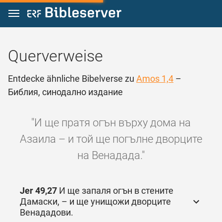
Zum Inhalt springen
Querverweise
Entdecke ähnliche Bibelverse zu
Amos 1,4
–
Библия, синодално издание
"И ще пратя огън върху дома на
Азаила – и той ще погълне дворците
на Венадада."
Jer 49,27
И ще запаля огън в стените
Дамаски, – и ще унищожи дворците
Венададови.