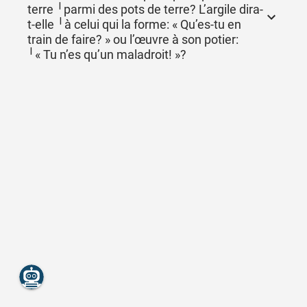
terre ╵parmi des pots de terre? L’argile dira-
t-elle ╵à celui qui la forme: « Qu’es-tu en
train de faire? » ou l’œuvre à son potier:
╵« Tu n’es qu’un maladroit! »?