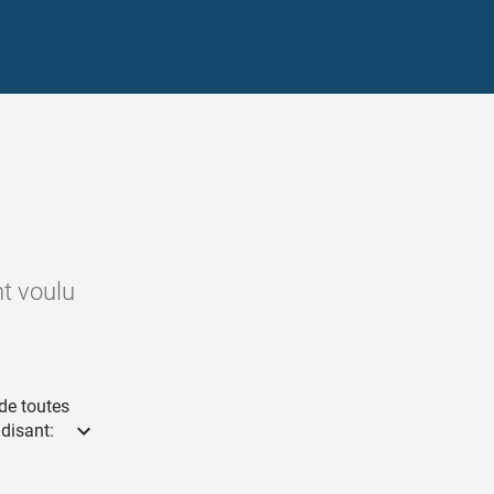
nt voulu
 de toutes
 disant: