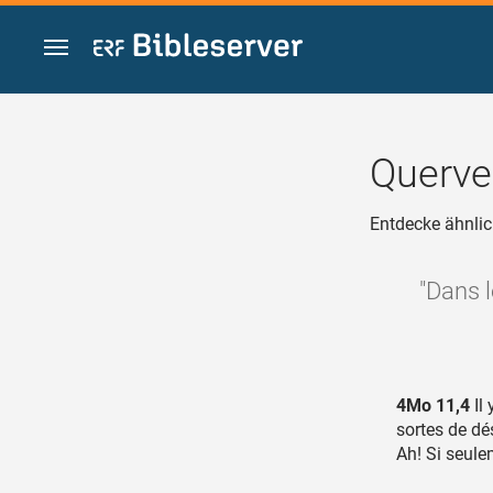
Zum Inhalt springen
Querve
Entdecke ähnlic
"Dans l
4Mo 11,4
Il 
sortes de dés
Ah! Si seul