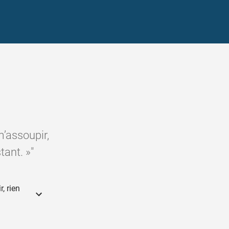
m’assoupir,
tant. »"
, rien