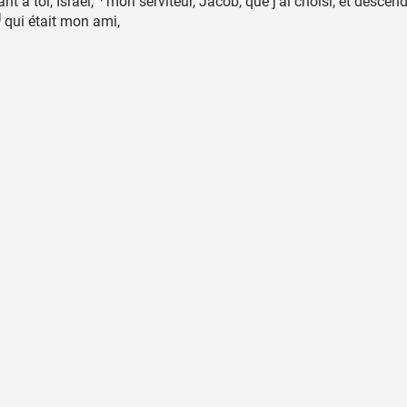
nt à toi, Israël, ╵mon serviteur, Jacob, que j’ai choisi, et desce
qui était mon ami,