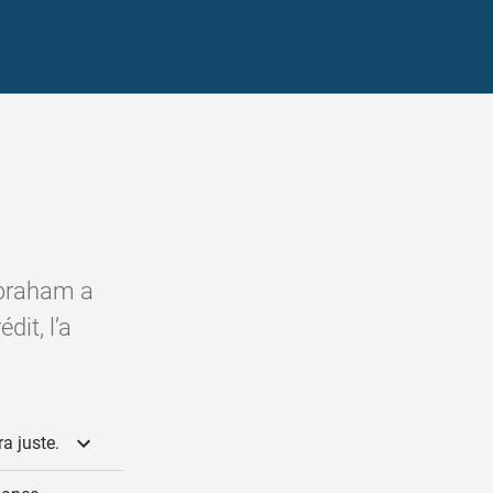
 Abraham a
dit, l’a
ra juste.