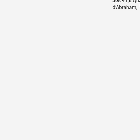
Jes 41,8
Qua
d’Abraham, ╵