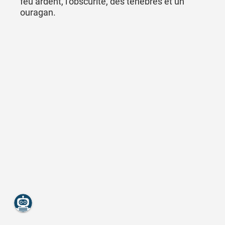
feu ardent, l’obscurité, des ténèbres et un
ouragan.