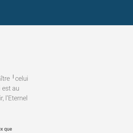
ître ╵celui
i est au
, l’Eternel
ux que