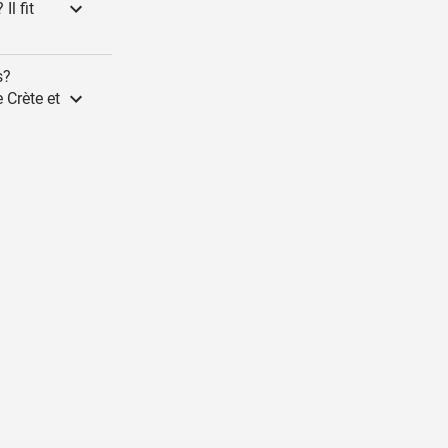
Il fit
s?
e Crète et