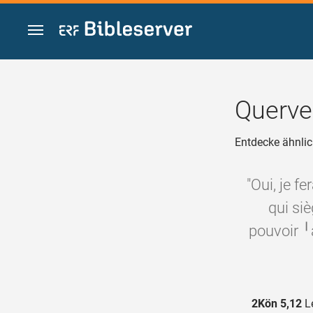
Zum Inhalt springen
Querve
Entdecke ähnlic
"Oui, je f
qui siè
pouvoir ╵à
2Kön 5,12
Le