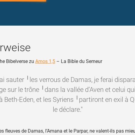
rweise
he Bibelverse zu
Amos 1,5
– La Bible du Semeur
erai sauter ╵les verrous de Damas, je ferai dispara
ge sur le trône ╵dans la vallée d’Aven et celui qu
 Beth-Eden, et les Syriens ╵partiront en exil à Qir
le déclare."
s fleuves de Damas, l’Amana et le Parpar, ne valent-ils pas mie