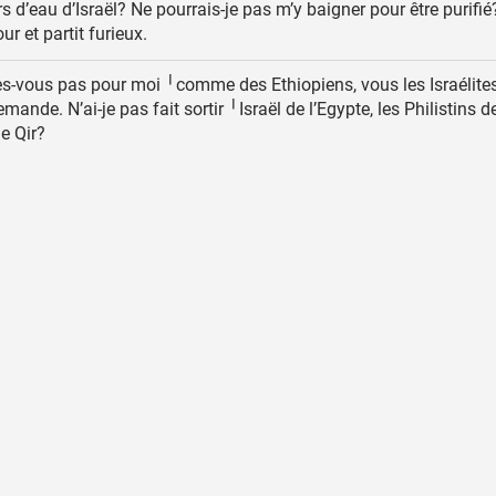
s d’eau d’Israël? Ne pourrais-je pas m’y baigner pour être purifié? 
r et partit furieux.
s-vous pas pour moi ╵comme des Ethiopiens, vous les Israélite
demande. N’ai-je pas fait sortir ╵Israël de l’Egypte, les Philistins d
de Qir?