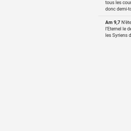
tous les cour
donc demi-tou
Am 9,7
N’ête
l’Eternel le 
les Syriens 