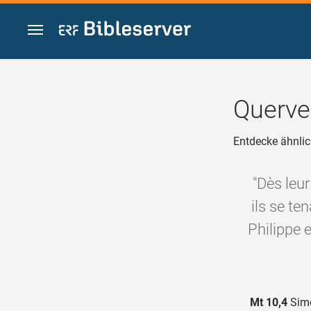
Zum Inhalt springen
Querve
Entdecke ähnlic
"Dès leur
ils se te
Philippe 
Mt 10,4
Simon