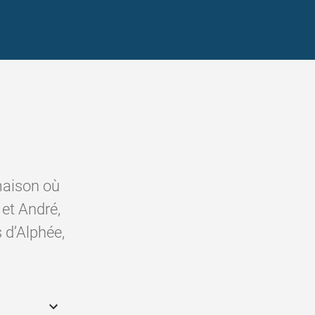
 maison où
 et André,
 d’Alphée,