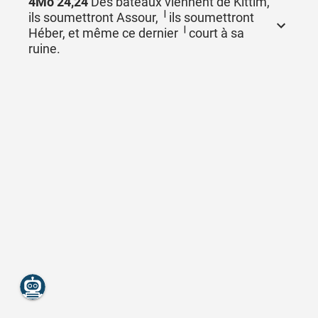
4Mo 24,24
Des bateaux viennent de Kittim,
ils soumettront Assour, ╵ils soumettront
Héber, et même ce dernier ╵court à sa
ruine.