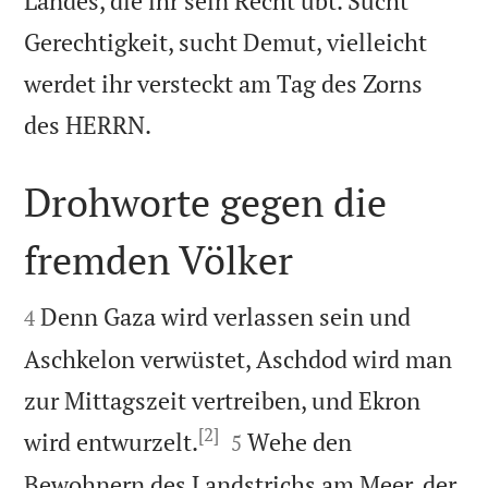
Landes, die ihr sein Recht übt. Sucht
Gerechtigkeit, sucht Demut, vielleicht
werdet ihr versteckt am Tag des Zorns

des HERRN.
Drohworte gegen die
fremden Völker


Denn Gaza wird verlassen sein und
4
Aschkelon verwüstet, Aschdod wird man
zur Mittagszeit vertreiben, und Ekron
[2]


wird entwurzelt.
Wehe den
5
Bewohnern des Landstrichs am Meer, der