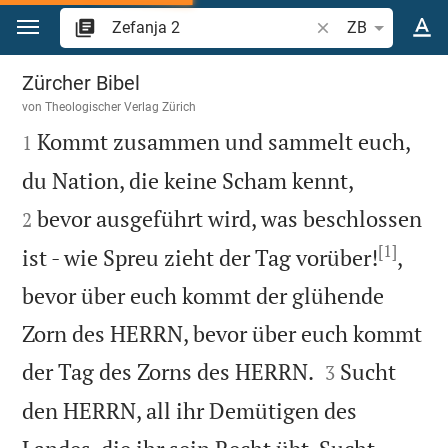
Zum Inhalt springen
Bibelstelle oder Be
ZB
Zefanja 2
Zürcher Bibel
von
Theologischer Verlag Zürich

Kommt zusammen und sammelt euch,
1


du Nation, die keine Scham kennt,
bevor ausgeführt wird, was beschlossen
2
[1]
ist - wie Spreu zieht der Tag vorüber!
,
bevor über euch kommt der glühende
Zorn des HERRN, bevor über euch kommt


der Tag des Zorns des HERRN.
Sucht
3
den HERRN, all ihr Demütigen des