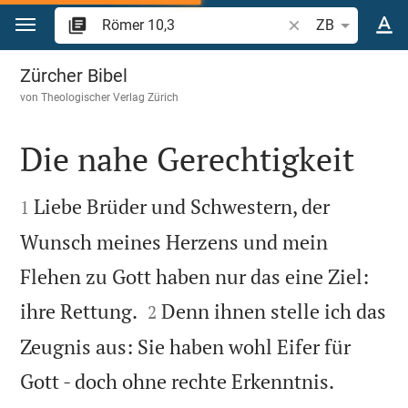
Zum Inhalt springen
Bibelstelle oder Be
ZB
Römer 10
Zürcher Bibel
von
Theologischer Verlag Zürich
Die nahe Gerechtigkeit


Liebe Brüder und Schwestern, der
1
Wunsch meines Herzens und mein
Flehen zu Gott haben nur das eine Ziel:


ihre Rettung.
Denn ihnen stelle ich das
2
Zeugnis aus: Sie haben wohl Eifer für


Gott - doch ohne rechte Erkenntnis.