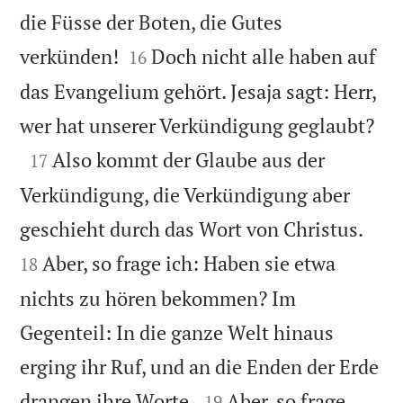
die Füsse der Boten, die Gutes


verkünden!
Doch nicht alle haben auf
16
das Evangelium gehört. Jesaja sagt: Herr,

wer hat unserer Verkündigung geglaubt?

Also kommt der Glaube aus der
17
Verkündigung, die Verkündigung aber


geschieht durch das Wort von Christus.
Aber, so frage ich: Haben sie etwa
18
nichts zu hören bekommen? Im
Gegenteil: In die ganze Welt hinaus
erging ihr Ruf, und an die Enden der Erde


drangen ihre Worte.
Aber, so frage
19