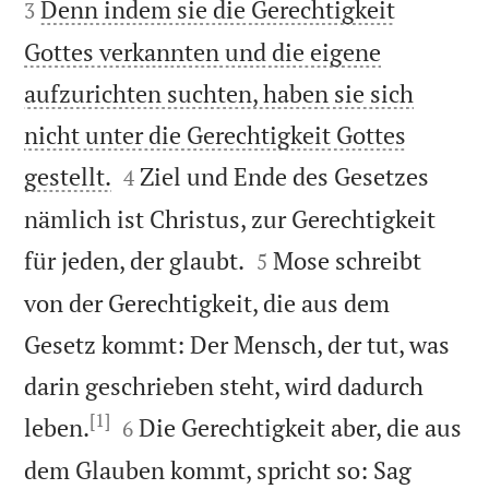
Denn indem sie die Gerechtigkeit
3
Gottes verkannten und die eigene
aufzurichten suchten, haben sie sich
nicht unter die Gerechtigkeit Gottes


gestellt.
Ziel und Ende des Gesetzes
4
nämlich ist Christus, zur Gerechtigkeit


für jeden, der glaubt.
Mose schreibt
5
von der Gerechtigkeit, die aus dem
Gesetz kommt: Der Mensch, der tut, was
darin geschrieben steht, wird dadurch
[1]


leben.
Die Gerechtigkeit aber, die aus
6
dem Glauben kommt, spricht so: Sag