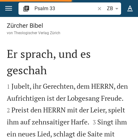
Zum Inhalt springen
Bibelstelle oder Be
ZB
Psalm 33
Zürcher Bibel
von
Theologischer Verlag Zürich
Er sprach, und es
geschah


Jubelt, ihr Gerechten, dem HERRN, den
1


Aufrichtigen ist der Lobgesang Freude.
Preist den HERRN mit der Leier, spielt
2


ihm auf zehnsaitiger Harfe.
Singt ihm
3
ein neues Lied, schlagt die Saite mit