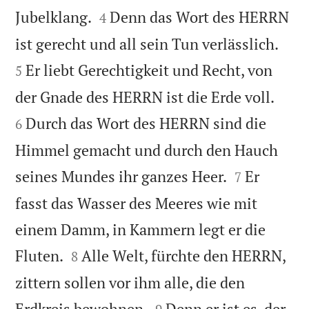


Jubelklang.
Denn das Wort des HERRN
4


ist gerecht und all sein Tun verlässlich.
Er liebt Gerechtigkeit und Recht, von
5


der Gnade des HERRN ist die Erde voll.
Durch das Wort des HERRN sind die
6
Himmel gemacht und durch den Hauch


seines Mundes ihr ganzes Heer.
Er
7
fasst das Wasser des Meeres wie mit
einem Damm, in Kammern legt er die


Fluten.
Alle Welt, fürchte den HERRN,
8
zittern sollen vor ihm alle, die den


Erdkreis bewohnen.
Denn er ist es, der