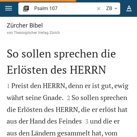
Zum Inhalt springen
Bibelstelle oder Be
ZB
Psalm 107
Zürcher Bibel
von
Theologischer Verlag Zürich
So sollen sprechen die
Erlösten des HERRN


Preist den HERRN, denn er ist gut, ewig
1


währt seine Gnade.
So sollen sprechen
2
die Erlösten des HERRN, die er erlöst hat


aus der Hand des Feindes
und die er
3
aus den Ländern gesammelt hat, vom