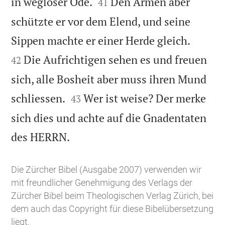


in wegloser Öde.
Den Armen aber
41
schützte er vor dem Elend, und seine


Sippen machte er einer Herde gleich.
Die Aufrichtigen sehen es und freuen
42
sich, alle Bosheit aber muss ihren Mund


schliessen.
Wer ist weise? Der merke
43
sich dies und achte auf die Gnadentaten

des HERRN.
Die Zürcher Bibel (Ausgabe 2007) verwenden wir
mit freundlicher Genehmigung des Verlags der
Zürcher Bibel beim Theologischen Verlag Zürich, bei
dem auch das Copyright für diese Bibelübersetzung
liegt.