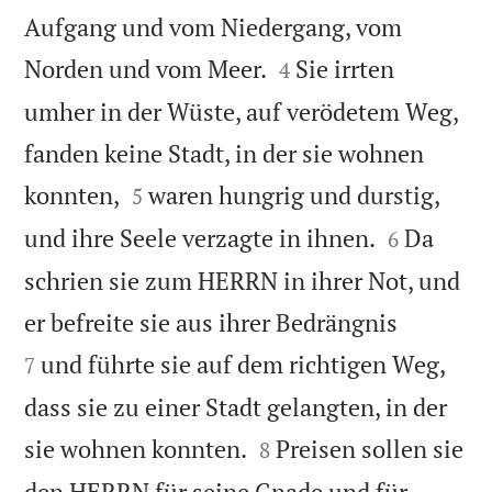
Aufgang und vom Niedergang, vom


Norden und vom Meer.
Sie irrten
4
umher in der Wüste, auf verödetem Weg,
fanden keine Stadt, in der sie wohnen


konnten,
waren hungrig und durstig,
5


und ihre Seele verzagte in ihnen.
Da
6
schrien sie zum HERRN in ihrer Not, und


er befreite sie aus ihrer Bedrängnis
und führte sie auf dem richtigen Weg,
7
dass sie zu einer Stadt gelangten, in der


sie wohnen konnten.
Preisen sollen sie
8
den HERRN für seine Gnade und für