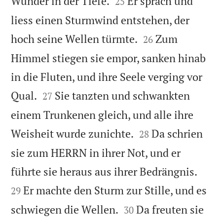


Wunder in der Tiefe.
Er sprach und
25
liess einen Sturmwind entstehen, der


hoch seine Wellen türmte.
Zum
26
Himmel stiegen sie empor, sanken hinab
in die Fluten, und ihre Seele verging vor


Qual.
Sie tanzten und schwankten
27
einem Trunkenen gleich, und alle ihre


Weisheit wurde zunichte.
Da schrien
28
sie zum HERRN in ihrer Not, und er


führte sie heraus aus ihrer Bedrängnis.
Er machte den Sturm zur Stille, und es
29


schwiegen die Wellen.
Da freuten sie
30