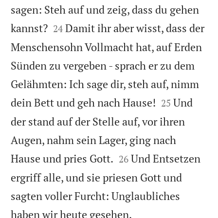
sagen: Steh auf und zeig, dass du gehen


kannst?
Damit ihr aber wisst, dass der
24
Menschensohn Vollmacht hat, auf Erden
Sünden zu vergeben - sprach er zu dem
Gelähmten: Ich sage dir, steh auf, nimm


dein Bett und geh nach Hause!
Und
25
der stand auf der Stelle auf, vor ihren
Augen, nahm sein Lager, ging nach


Hause und pries Gott.
Und Entsetzen
26
ergriff alle, und sie priesen Gott und
sagten voller Furcht: Unglaubliches

haben wir heute gesehen.