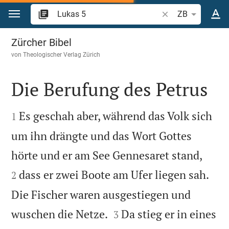
Zum Inhalt springen
Bibelstelle oder Be
ZB
Lukas 5
Zürcher Bibel
von
Theologischer Verlag Zürich
Die Berufung des Petrus


Es geschah aber, während das Volk sich
1
um ihn drängte und das Wort Gottes


hörte und er am See Gennesaret stand,
dass er zwei Boote am Ufer liegen sah.
2
Die Fischer waren ausgestiegen und


wuschen die Netze.
Da stieg er in eines
3