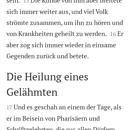
sein.
Die Kunde von ihm aber breitete
15
sich immer weiter aus, und viel Volk
strömte zusammen, um ihn zu hören und


von Krankheiten geheilt zu werden.
Er
16
aber zog sich immer wieder in einsame

Gegenden zurück und betete.
Die Heilung eines
Gelähmten


Und es geschah an einem der Tage, als
17
er im Beisein von Pharisäern und
Schriftgelehrten, die aus allen Dörfern