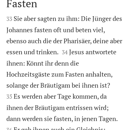
Fasten


Sie aber sagten zu ihm: Die Jünger des
33
Johannes fasten oft und beten viel,
ebenso auch die der Pharisäer, deine aber


essen und trinken.
Jesus antwortete
34
ihnen: Könnt ihr denn die
Hochzeitsgäste zum Fasten anhalten,


solange der Bräutigam bei ihnen ist?
Es werden aber Tage kommen, da
35
ihnen der Bräutigam entrissen wird;


dann werden sie fasten, in jenen Tagen.
Er gab ihnen auch ein Gleichnis:
36