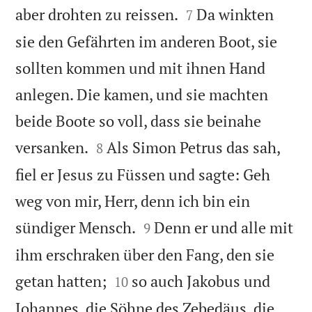


aber drohten zu reissen.
Da winkten
7
sie den Gefährten im anderen Boot, sie
sollten kommen und mit ihnen Hand
anlegen. Die kamen, und sie machten
beide Boote so voll, dass sie beinahe


versanken.
Als Simon Petrus das sah,
8
fiel er Jesus zu Füssen und sagte: Geh
weg von mir, Herr, denn ich bin ein


sündiger Mensch.
Denn er und alle mit
9
ihm erschraken über den Fang, den sie


getan hatten;
so auch Jakobus und
10
Johannes, die Söhne des Zebedäus, die