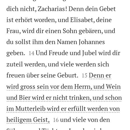
dich nicht, Zacharias! Denn dein Gebet
ist erhört worden, und Elisabet, deine
Frau, wird dir einen Sohn gebären, und
du sollst ihm den Namen Johannes


geben.
Und Freude und Jubel wird dir
14
zuteil werden, und viele werden sich


freuen über seine Geburt.
Denn er
15
wird gross sein vor dem Herrn, und Wein
und Bier wird er nicht trinken, und schon
im Mutterleib wird er erfüllt werden von


heiligem Geist,
und viele von den
16