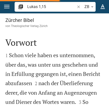
Zum Inhalt springen
Bibelstelle oder Be
ZB
Lukas 1
Zürcher Bibel
von
Theologischer Verlag Zürich
Vorwort


Schon viele haben es unternommen,
1
über das, was unter uns geschehen und
in Erfüllung gegangen ist, einen Bericht


abzufassen
nach der Überlieferung
2
derer, die von Anfang an Augenzeugen


und Diener des Wortes waren.
So
3