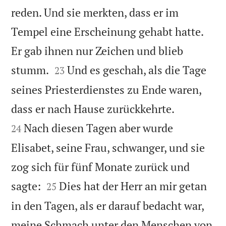
reden. Und sie merkten, dass er im
Tempel eine Erscheinung gehabt hatte.
Er gab ihnen nur Zeichen und blieb


stumm.
Und es geschah, als die Tage
23
seines Priesterdienstes zu Ende waren,


dass er nach Hause zurückkehrte.
Nach diesen Tagen aber wurde
24
Elisabet, seine Frau, schwanger, und sie
zog sich für fünf Monate zurück und


sagte:
Dies hat der Herr an mir getan
25
in den Tagen, als er darauf bedacht war,
meine Schmach unter den Menschen von