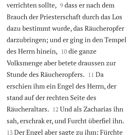


verrichten sollte,
dass er nach dem
9
Brauch der Priesterschaft durch das Los
dazu bestimmt wurde, das Räucheropfer
darzubringen; und er ging in den Tempel


des Herrn hinein,
die ganze
10
Volksmenge aber betete draussen zur


Stunde des Räucheropfers.
Da
11
erschien ihm ein Engel des Herrn, der
stand auf der rechten Seite des


Räucheraltars.
Und als Zacharias ihn
12


sah, erschrak er, und Furcht überfiel ihn.
Der Engel aber sagte zu ihm: Fürchte
13