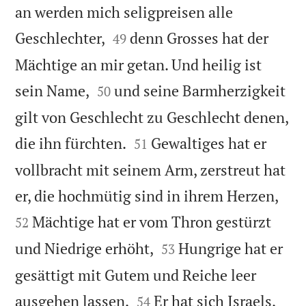
an werden mich seligpreisen alle


Geschlechter,
denn Grosses hat der
49
Mächtige an mir getan. Und heilig ist


sein Name,
und seine Barmherzigkeit
50
gilt von Geschlecht zu Geschlecht denen,


die ihn fürchten.
Gewaltiges hat er
51
vollbracht mit seinem Arm, zerstreut hat


er, die hochmütig sind in ihrem Herzen,
Mächtige hat er vom Thron gestürzt
52


und Niedrige erhöht,
Hungrige hat er
53
gesättigt mit Gutem und Reiche leer


ausgehen lassen.
Er hat sich Israels,
54