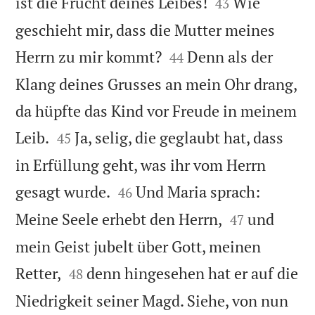


ist die Frucht deines Leibes!
Wie
43
geschieht mir, dass die Mutter meines


Herrn zu mir kommt?
Denn als der
44
Klang deines Grusses an mein Ohr drang,
da hüpfte das Kind vor Freude in meinem


Leib.
Ja, selig, die geglaubt hat, dass
45
in Erfüllung geht, was ihr vom Herrn


gesagt wurde.
Und Maria sprach:
46


Meine Seele erhebt den Herrn,
und
47
mein Geist jubelt über Gott, meinen


Retter,
denn hingesehen hat er auf die
48
Niedrigkeit seiner Magd. Siehe, von nun