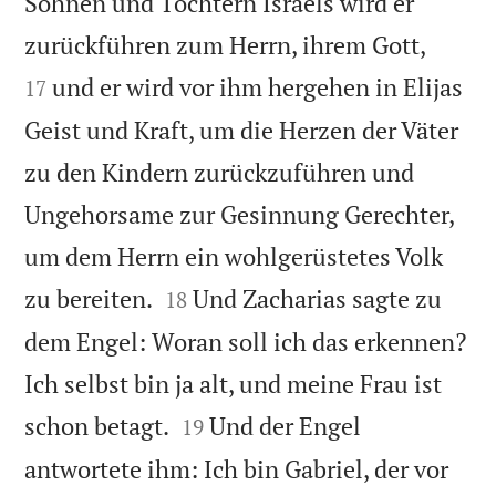
Söhnen und Töchtern Israels wird er


zurückführen zum Herrn, ihrem Gott,
und er wird vor ihm hergehen in Elijas
17
Geist und Kraft, um die Herzen der Väter
zu den Kindern zurückzuführen und
Ungehorsame zur Gesinnung Gerechter,
um dem Herrn ein wohlgerüstetes Volk


zu bereiten.
Und Zacharias sagte zu
18
dem Engel: Woran soll ich das erkennen?
Ich selbst bin ja alt, und meine Frau ist


schon betagt.
Und der Engel
19
antwortete ihm: Ich bin Gabriel, der vor