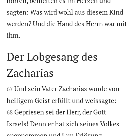
hörten, behielten es im Herzen und
sagten: Was wird wohl aus diesem Kind
werden? Und die Hand des Herrn war mit

ihm.
Der Lobgesang des
Zacharias


Und sein Vater Zacharias wurde von
67


heiligem Geist erfüllt und weissagte:
Gepriesen sei der Herr, der Gott
68
Israels! Denn er hat sich seines Volkes
angenommen und ihm Erlösung