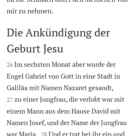

mir zu nehmen.
Die Ankündigung der
Geburt Jesu


Im sechsten Monat aber wurde der
26
Engel Gabriel von Gott in eine Stadt in


Galiläa mit Namen Nazaret gesandt,
zu einer Jungfrau, die verlobt war mit
27
einem Mann aus dem Hause David mit
Namen Josef, und der Name der Jungfrau


war Maria.
Und er trat bei ihr ein und
28