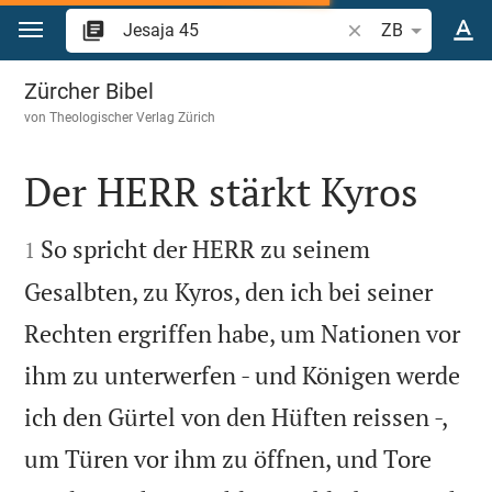
Zum Inhalt springen
Bibelstelle oder Be
ZB
Jesaja 45
Zürcher Bibel
von
Theologischer Verlag Zürich
Der HERR stärkt Kyros


So spricht der HERR zu seinem
1
Gesalbten, zu Kyros, den ich bei seiner
Rechten ergriffen habe, um Nationen vor
ihm zu unterwerfen - und Königen werde
ich den Gürtel von den Hüften reissen -,
um Türen vor ihm zu öffnen, und Tore