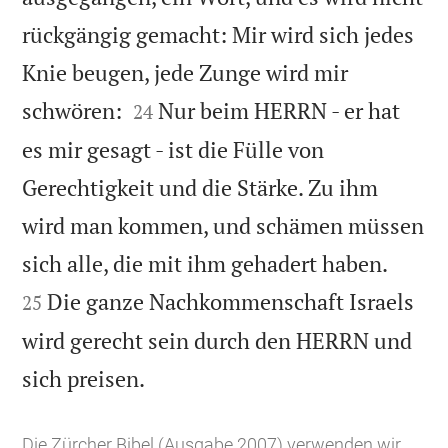
rückgängig gemacht: Mir wird sich jedes
Knie beugen, jede Zunge wird mir


schwören:
Nur beim HERRN - er hat
24
es mir gesagt - ist die Fülle von
Gerechtigkeit und die Stärke. Zu ihm
wird man kommen, und schämen müssen


sich alle, die mit ihm gehadert haben.
Die ganze Nachkommenschaft Israels
25
wird gerecht sein durch den HERRN und

sich preisen.
Die Zürcher Bibel (Ausgabe 2007) verwenden wir