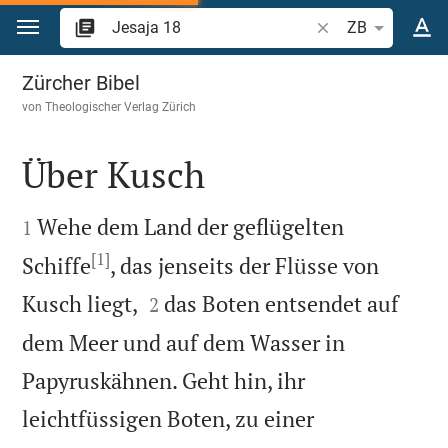
Zum Inhalt springen
Bibelstelle oder Be
ZB
Jesaja 18
Zürcher Bibel
von
Theologischer Verlag Zürich
Über Kusch


Wehe dem Land der geflügelten
1
[1]
Schiffe
, das jenseits der Flüsse von


Kusch liegt,
das Boten entsendet auf
2
dem Meer und auf dem Wasser in
Papyruskähnen. Geht hin, ihr
leichtfüssigen Boten, zu einer