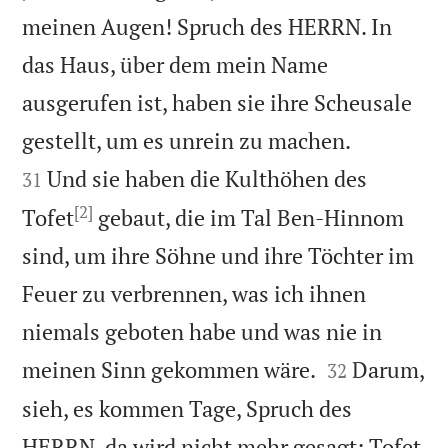
meinen Augen! Spruch des HERRN. In
das Haus, über dem mein Name
ausgerufen ist, haben sie ihre Scheusale


gestellt, um es unrein zu machen.
Und sie haben die Kulthöhen des
31
[2]
Tofet
gebaut, die im Tal Ben-Hinnom
sind, um ihre Söhne und ihre Töchter im
Feuer zu verbrennen, was ich ihnen
niemals geboten habe und was nie in


meinen Sinn gekommen wäre.
Darum,
32
sieh, es kommen Tage, Spruch des
HERRN, da wird nicht mehr gesagt: Tofet