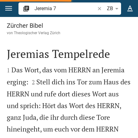
Zum Inhalt springen
Bibelstelle oder Be
ZB
Jeremia 7
Zürcher Bibel
von
Theologischer Verlag Zürich
Jeremias Tempelrede


Das Wort, das vom HERRN an Jeremia
1


erging:
Stell dich ins Tor zum Haus des
2
HERRN und rufe dort dieses Wort aus
und sprich: Hört das Wort des HERRN,
ganz Juda, die ihr durch diese Tore
hineingeht, um euch vor dem HERRN