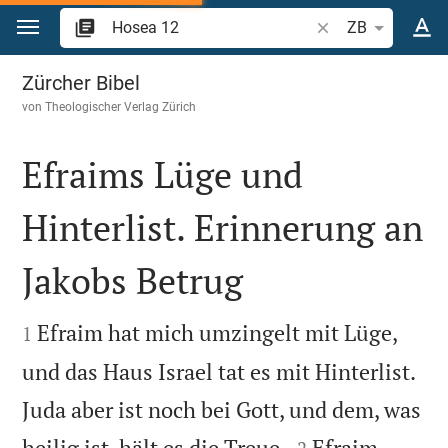
Zum Inhalt springen
Bibelstelle oder Be
ZB
Hosea 12
Zürcher Bibel
von
Theologischer Verlag Zürich
Efraims Lüge und
Hinterlist. Erinnerung an
Jakobs Betrug


Efraim hat mich umzingelt mit Lüge,
1
und das Haus Israel tat es mit Hinterlist.
Juda aber ist noch bei Gott, und dem, was


heilig ist, hält es die Treue.
Efraim