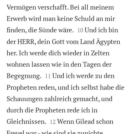
Vermögen verschafft. Bei all meinem
Erwerb wird man keine Schuld an mir


finden, die Sünde wäre.
Und ich bin
10
der HERR, dein Gott vom Land Ägypten
her. Ich werde dich wieder in Zelten
wohnen lassen wie in den Tagen der


Begegnung.
Und ich werde zu den
11
Propheten reden, und ich selbst habe die
Schauungen zahlreich gemacht, und
durch die Propheten rede ich in


Gleichnissen.
Wenn Gilead schon
12
Frevel war - wie sind sie zunichte