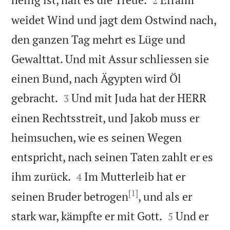
2
weidet Wind und jagt dem Ostwind nach,
den ganzen Tag mehrt es Lüge und
Gewalttat. Und mit Assur schliessen sie
einen Bund, nach Ägypten wird Öl


gebracht.
Und mit Juda hat der HERR
3
einen Rechtsstreit, und Jakob muss er
heimsuchen, wie es seinen Wegen
entspricht, nach seinen Taten zahlt er es


ihm zurück.
Im Mutterleib hat er
4
[1]
seinen Bruder betrogen
, und als er


stark war, kämpfte er mit Gott.
Und er
5