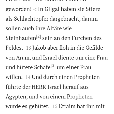
geworden! -: In Gilgal haben sie Stiere
als Schlachtopfer dargebracht, darum
sollen auch ihre Altäre wie
[2]
Steinhaufen
sein an den Furchen des


Feldes.
Jakob aber floh in die Gefilde
13
von Aram, und Israel diente um eine Frau
[3]
und hütete Schafe
um einer Frau


willen.
Und durch einen Propheten
14
führte der HERR Israel herauf aus
Ägypten, und von einem Propheten


wurde es gehütet.
Efraim hat ihn mit
15