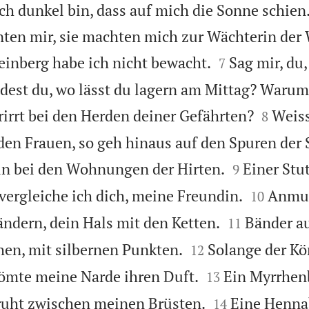
ich dunkel bin, dass auf mich die Sonne schien
ten mir, sie machten mich zur Wächterin der


inberg habe ich nicht bewacht.
Sag mir, du
7
idest du, wo lässt du lagern am Mittag? Warum 


rirrt bei den Herden deiner Gefährten?
Weiss
8
den Frauen, so geh hinaus auf den Spuren der


in bei den Wohnungen der Hirten.
Einer Stu
9


ergleiche ich dich, meine Freundin.
Anmut
10


dern, dein Hals mit den Ketten.
Bänder a
11


hen, mit silbernen Punkten.
Solange der Kö
12


trömte meine Narde ihren Duft.
Ein Myrrhenb
13


 ruht zwischen meinen Brüsten.
Eine Hennab
14