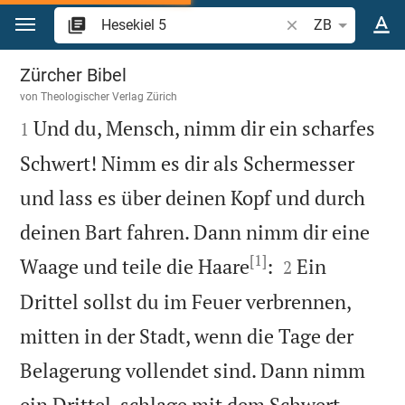
Zum Inhalt springen
Bibelstelle oder Be
ZB
Hesekiel 5
Zürcher Bibel
von
Theologischer Verlag Zürich

Und du, Mensch, nimm dir ein scharfes
1
Schwert! Nimm es dir als Schermesser
und lass es über deinen Kopf und durch
deinen Bart fahren. Dann nimm dir eine
[1]


Waage und teile die Haare
:
Ein
2
Drittel sollst du im Feuer verbrennen,
mitten in der Stadt, wenn die Tage der
Belagerung vollendet sind. Dann nimm
ein Drittel, schlage mit dem Schwert