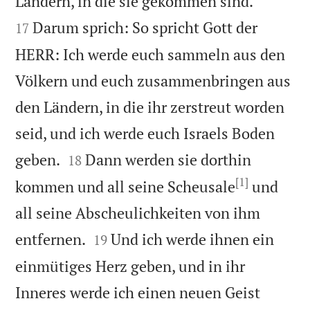


Ländern, in die sie gekommen sind.
Darum sprich: So spricht Gott der
17
HERR: Ich werde euch sammeln aus den
Völkern und euch zusammenbringen aus
den Ländern, in die ihr zerstreut worden
seid, und ich werde euch Israels Boden


geben.
Dann werden sie dorthin
18
[1]
kommen und all seine Scheusale
und
all seine Abscheulichkeiten von ihm


entfernen.
Und ich werde ihnen ein
19
einmütiges Herz geben, und in ihr
Inneres werde ich einen neuen Geist