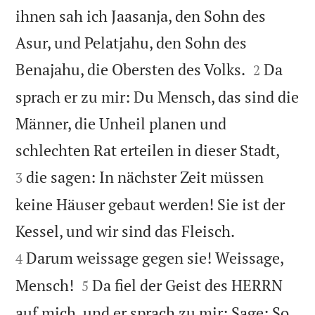
ihnen sah ich Jaasanja, den Sohn des
Asur, und Pelatjahu, den Sohn des


Benajahu, die Obersten des Volks.
Da
2
sprach er zu mir: Du Mensch, das sind die
Männer, die Unheil planen und


schlechten Rat erteilen in dieser Stadt,
die sagen: In nächster Zeit müssen
3
keine Häuser gebaut werden! Sie ist der


Kessel, und wir sind das Fleisch.
Darum weissage gegen sie! Weissage,
4


Mensch!
Da fiel der Geist des HERRN
5
auf mich, und er sprach zu mir: Sage: So