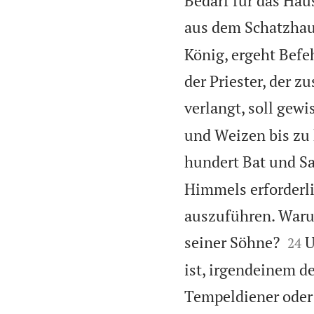
Bedarf für das Hau
aus dem Schatzhau
König, ergeht Befeh
der Priester, der z
verlangt, soll gew
und Weizen bis zu 
hundert Bat und Sa
Himmels erforderlic
auszuführen. Waru


seiner Söhne?
U
24
ist, irgendeinem de
Tempeldiener oder 