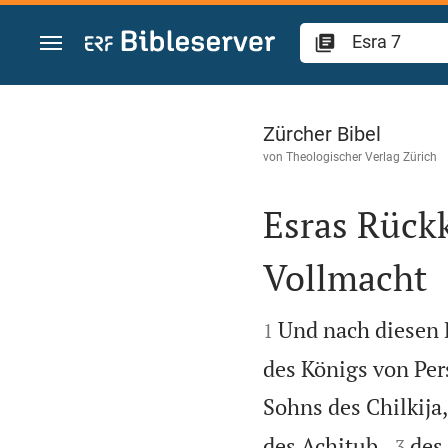
Zum Inhalt springen
Esra 7
Zürcher Bibel
von
Theologischer Verlag Zürich
Esras Rückk
Vollmacht


Und nach diesen 
1
des Königs von Pers
Sohns des Chilkija,


des Achitub,
des
3