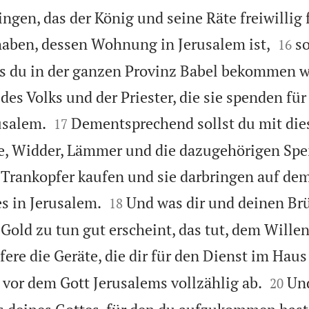
ngen, das der König und seine Räte freiwillig 


haben, dessen Wohnung in Jerusalem ist,
so
16
as du in der ganzen Provinz Babel bekommen w
des Volks und der Priester, die sie spenden fü


usalem.
Dementsprechend sollst du mit di
17
re, Widder, Lämmer und die dazugehörigen Spe
Trankopfer kaufen und sie darbringen auf dem


s in Jerusalem.
Und was dir und deinen Br
18
 Gold zu tun gut erscheint, das tut, dem Wille
fere die Geräte, die dir für den Dienst im Hau


vor dem Gott Jerusalems vollzählig ab.
Un
20