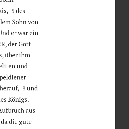


is,
des
5
 dem Sohn von
Und er war ein
R, der Gott
s, über ihm
eliten und
peldiener


herauf,
und
8


des Königs.
Aufbruch aus
da die gute