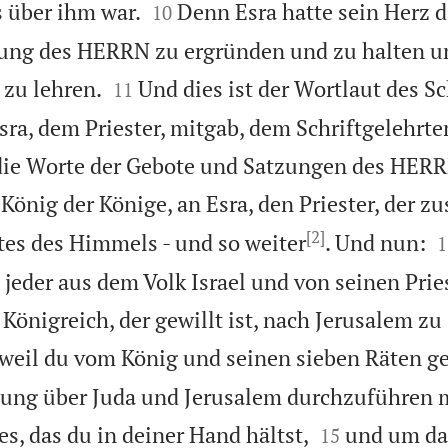


 über ihm war.
Denn Esra hatte sein Herz d
10
sung des HERRN zu ergründen und zu halten un


zu lehren.
Und dies ist der Wortlaut des Sc
11
ra, dem Priester, mitgab, dem Schriftgelehrten
die Worte der Gebote und Satzungen des HERRN
 König der Könige, an Esra, den Priester, der zu
[2]

tes des Himmels - und so weiter
. Und nun:
1
s jeder aus dem Volk Israel und von seinen Pri
Königreich, der gewillt ist, nach Jerusalem zu
weil du vom König und seinen sieben Räten ge
ung über Juda und Jerusalem durchzuführen 


s, das du in deiner Hand hältst,
und um da
15