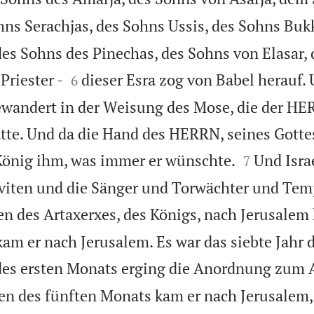
hns Serachjas, des Sohns Ussis, des Sohns Bukk
es Sohns des Pinechas, des Sohns von Elasar,


riester -
dieser Esra zog von Babel herauf. 
6
bewandert in der Weisung des Mose, die der HER
atte. Und da die Hand des HERRN, seines Gotte


König ihm, was immer er wünschte.
Und Isra
7
eviten und die Sänger und Torwächter und Tem
en des Artaxerxes, des Königs, nach Jerusalem 
am er nach Jerusalem. Es war das siebte Jahr 
es ersten Monats erging die Anordnung zum 
en des fünften Monats kam er nach Jerusalem, 