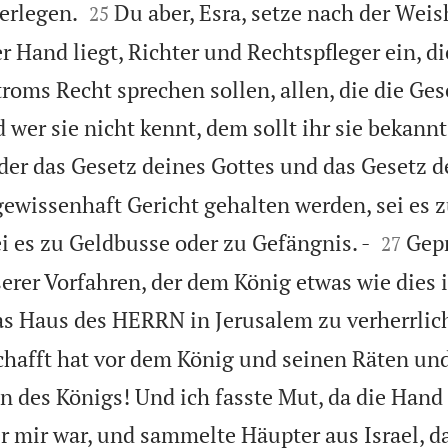


erlegen.
Du aber, Esra, setze nach der Weis
25
er Hand liegt, Richter und Rechtspfleger ein, 
troms Recht sprechen sollen, allen, die die Ge
 wer sie nicht kennt, dem sollt ihr sie bekann
der das Gesetz deines Gottes und das Gesetz d
 gewissenhaft Gericht gehalten werden, sei es 


i es zu Geldbusse oder zu Gefängnis. -
Gepr
27
erer Vorfahren, der dem König etwas wie dies 
s Haus des HERRN in Jerusalem zu verherrlic
chafft hat vor dem König und seinen Räten und
 des Königs! Und ich fasste Mut, da die Han
r mir war, und sammelte Häupter aus Israel, d