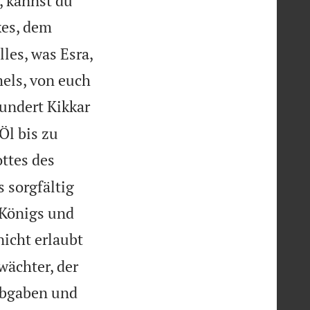
, kannst du
xes, dem
les, was Esra,
mels, von euch
hundert Kikkar
Öl bis zu
ottes des
 sorgfältig
 Königs und
nicht erlaubt
wächter, der
Abgaben und