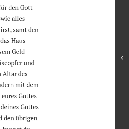
für den Gott
wie alles
irst, samt den
r das Haus
esem Geld
iseopfer und
 Altar des
üdern mit dem
n eures Gottes
s deines Gottes
d den übrigen