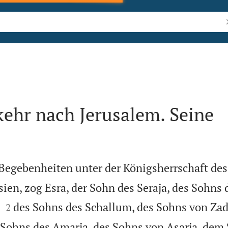
B
ehr nach Jerusalem. Seine
Begebenheiten unter der Königsherrschaft des
ien, zog Esra, der Sohn des Seraja, des Sohns 


des Sohns des Schallum, des Sohns von Za
2
 Sohns des Amarja, des Sohns von Asarja, dem