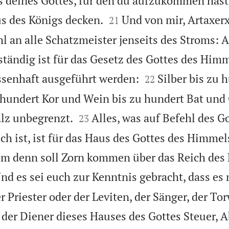
s deines Gottes, für den du aufzukommen hast


s des Königs decken.
Und von mir, Artaxer
21
l an alle Schatzmeister jenseits des Stroms: Al
uständig ist für das Gesetz des Gottes des Him


issenhaft ausgeführt werden:
Silber bis zu 
22
hundert Kor und Wein bis zu hundert Bat und 


lz unbegrenzt.
Alles, was auf Befehl des G
23
h ist, ist für das Haus des Gottes des Himmels
m denn soll Zorn kommen über das Reich des
nd es sei euch zur Kenntnis gebracht, dass es 
r Priester oder der Leviten, der Sänger, der Tor
der Diener dieses Hauses des Gottes Steuer, 