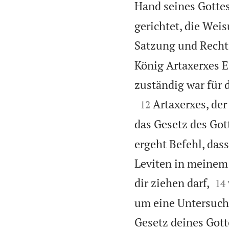
Hand seines Gottes
gerichtet, die Wei
Satzung und Recht 
König Artaxerxes Es
zuständig war für 

Artaxerxes, der
12
das Gesetz des Got
ergeht Befehl, das
Leviten in meinem 


dir ziehen darf,
14
um eine Untersuch
Gesetz deines Gotte