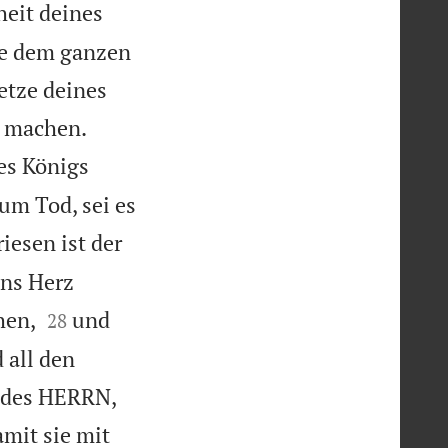
heit deines
die dem ganzen
setze deines


t machen.
es Königs
zum Tod, sei es
iesen ist der
ins Herz


hen,
und
28
 all den
d des HERRN,
amit sie mit