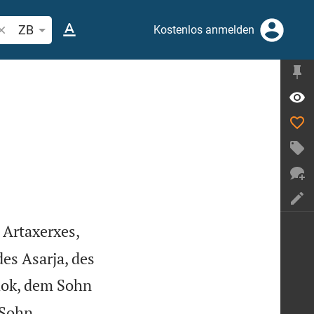
ibelstelle oder Begriff suchen
ZB
Kostenlos anmelden
 Artaxerxes,
des Asarja, des
dok, dem Sohn
 Sohn