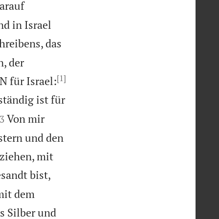
arauf
d in Israel
hreibens, das
, der
[1]

 für Israel:
ständig ist für

Von mir
3
estern und den
 ziehen, mit
sandt bist,
mit dem
s Silber und