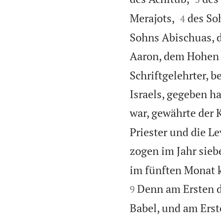


Merajots,
des So
4
Sohns Abischuas, d
Aaron, dem Hohen P
Schriftgelehrter, 
Israels, gegeben h
war, gewährte der 
Priester und die L
zogen im Jahr sieb
im fünften Monat k
Denn am Ersten d
9
Babel, und am Erst