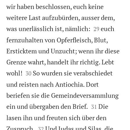
wir haben beschlossen, euch keine
weitere Last aufzubürden, ausser dem,


was unerlässlich ist, nämlich:
euch
29
fernzuhalten von Opferfleisch, Blut,
Ersticktem und Unzucht; wenn ihr diese
Grenze wahrt, handelt ihr richtig. Lebt


wohl!
So wurden sie verabschiedet
30
und reisten nach Antiochia. Dort
beriefen sie die Gemeindeversammlung


ein und übergaben den Brief.
Die
31
lasen ihn und freuten sich über den


Zuspruch.
Und Judas und Silas, die
32