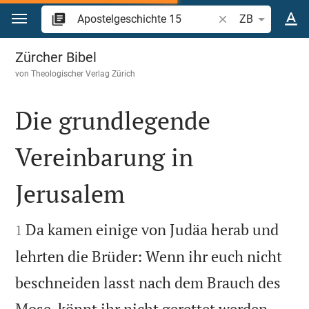
Zum Inhalt springen
Bibelstelle oder Be
ZB
Apostelgeschichte 15
Zürcher Bibel
von
Theologischer Verlag Zürich
Die grundlegende
Vereinbarung in
Jerusalem


Da kamen einige von Judäa herab und
1
lehrten die Brüder: Wenn ihr euch nicht
beschneiden lasst nach dem Brauch des


Mose, könnt ihr nicht gerettet werden.