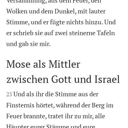
Versammlung, aus dem Feuer, den
Wolken und dem Dunkel, mit lauter
Stimme, und er fügte nichts hinzu. Und
er schrieb sie auf zwei steinerne Tafeln

und gab sie mir.
Mose als Mittler
zwischen Gott und Israel


Und als ihr die Stimme aus der
23
Finsternis hörtet, während der Berg im
Feuer brannte, tratet ihr zu mir, alle
Häupter eurer Stämme und eure