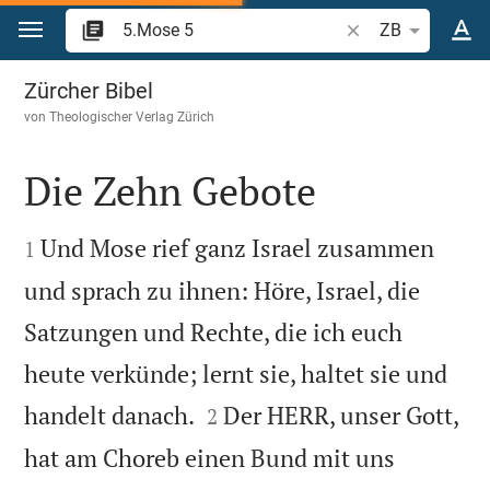
Zum Inhalt springen
Bibelstelle oder Be
ZB
5.Mose 5
Zürcher Bibel
von
Theologischer Verlag Zürich
Die Zehn Gebote


Und Mose rief ganz Israel zusammen
1
und sprach zu ihnen: Höre, Israel, die
Satzungen und Rechte, die ich euch
heute verkünde; lernt sie, haltet sie und


handelt danach.
Der HERR, unser Gott,
2
hat am Choreb einen Bund mit uns