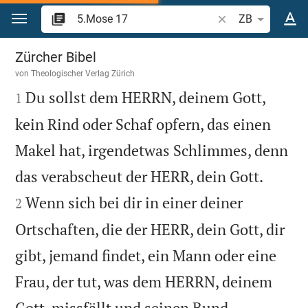
Zum Inhalt springen
Bibelstelle oder Be
ZB
5.Mose 17
Zürcher Bibel
von
Theologischer Verlag Zürich

Du sollst dem HERRN, deinem Gott,
1
kein Rind oder Schaf opfern, das einen
Makel hat, irgendetwas Schlimmes, denn


das verabscheut der HERR, dein Gott.
Wenn sich bei dir in einer deiner
2
Ortschaften, die der HERR, dein Gott, dir
gibt, jemand findet, ein Mann oder eine
Frau, der tut, was dem HERRN, deinem
Gott, missfällt und seinen Bund