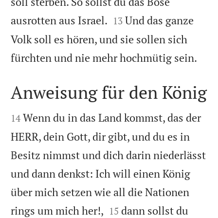
soll sterben. So sollst du das Böse


ausrotten aus Israel.
Und das ganze
13
Volk soll es hören, und sie sollen sich

fürchten und nie mehr hochmütig sein.
Anweisung für den König


Wenn du in das Land kommst, das der
14
HERR, dein Gott, dir gibt, und du es in
Besitz nimmst und dich darin niederlässt
und dann denkst: Ich will einen König
über mich setzen wie all die Nationen


rings um mich her!,
dann sollst du
15