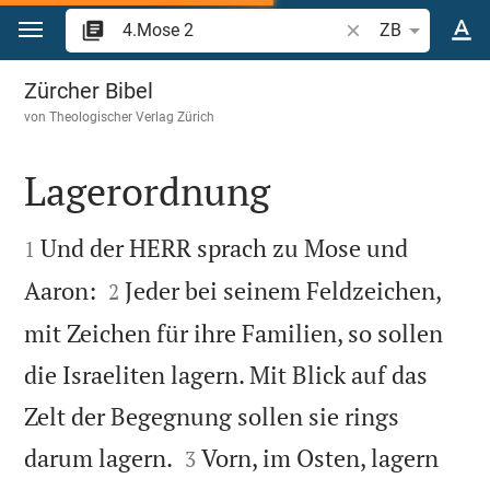
Zum Inhalt springen
Bibelstelle oder Be
ZB
4.Mose 2
Zürcher Bibel
von
Theologischer Verlag Zürich
Lagerordnung


Und der HERR sprach zu Mose und
1


Aaron:
Jeder bei seinem Feldzeichen,
2
mit Zeichen für ihre Familien, so sollen
die Israeliten lagern. Mit Blick auf das
Zelt der Begegnung sollen sie rings


darum lagern.
Vorn, im Osten, lagern
3