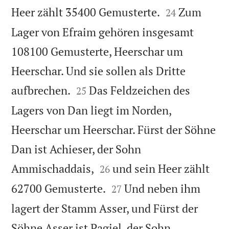


Heer zählt 35400 Gemusterte.
Zum
24
Lager von Efraim gehören insgesamt
108100 Gemusterte, Heerschar um
Heerschar. Und sie sollen als Dritte


aufbrechen.
Das Feldzeichen des
25
Lagers von Dan liegt im Norden,
Heerschar um Heerschar. Fürst der Söhne
Dan ist Achieser, der Sohn


Ammischaddais,
und sein Heer zählt
26


62700 Gemusterte.
Und neben ihm
27
lagert der Stamm Asser, und Fürst der
Söhne Asser ist Pagiel, der Sohn