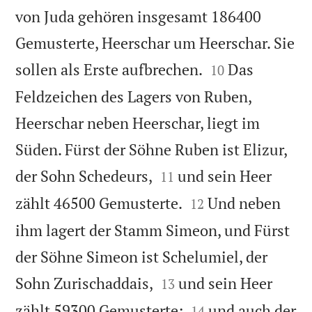
von Juda gehören insgesamt 186400
Gemusterte, Heerschar um Heerschar. Sie


sollen als Erste aufbrechen.
Das
10
Feldzeichen des Lagers von Ruben,
Heerschar neben Heerschar, liegt im
Süden. Fürst der Söhne Ruben ist Elizur,


der Sohn Schedeurs,
und sein Heer
11


zählt 46500 Gemusterte.
Und neben
12
ihm lagert der Stamm Simeon, und Fürst
der Söhne Simeon ist Schelumiel, der


Sohn Zurischaddais,
und sein Heer
13


zählt 59300 Gemusterte;
und auch der
14