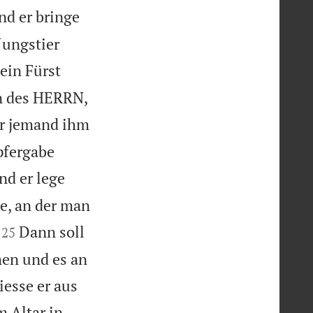
nd er bringe
Jungstier
ein Fürst
en des HERRN,
r jemand ihm
pfergabe
nd er lege
te, an der man


Dann soll
25
men und es an
iesse er aus
m Altar in