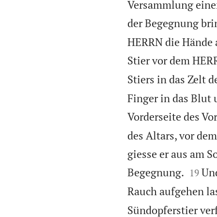
Versammlung einen 
der Begegnung bri
HERRN die Hände au
Stier vor dem HER
Stiers in das Zelt
Finger in das Blu
Vorderseite des Vo
des Altars, vor de
giesse er aus am S


Begegnung.
Und
19
Rauch aufgehen la
Sündopferstier verf