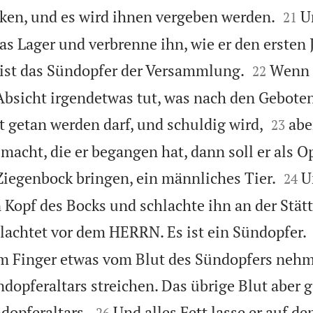


rken, und es wird ihnen vergeben werden.
U
21
as Lager und verbrenne ihn, wie er den ersten 


 ist das Sündopfer der Versammlung.
Wenn 
22
Absicht irgendetwas tut, was nach den Gebot


t getan werden darf, und schuldig wird,
abe
23
macht, die er begangen hat, dann soll er als O


iegenbock bringen, ein männliches Tier.
U
24
 Kopf des Bocks und schlachte ihn an der Stät
lachtet vor dem HERRN. Es ist ein Sündopfer.
em Finger etwas vom Blut des Sündopfers neh
dopferaltars streichen. Das übrige Blut aber g


dopferaltars.
Und alles Fett lasse er auf de
26