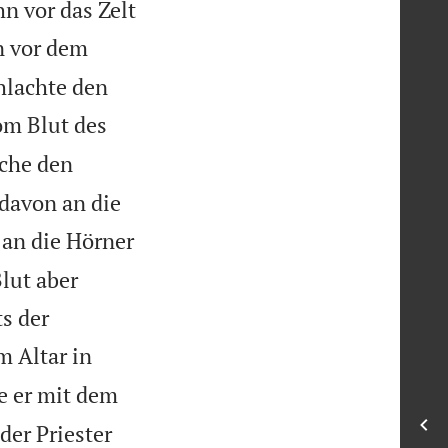
n vor das Zelt
n vor dem
hlachte den
om Blut des
uche den
davon an die
 an die Hörner
lut aber
s der
m Altar in
e er mit dem
der Priester