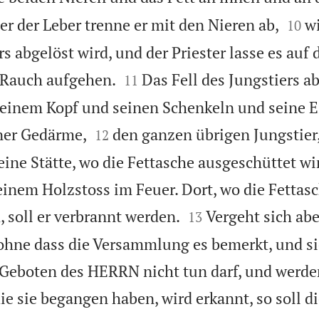


r der Leber trenne er mit den Nieren ab,
w
10
s abgelöst wird, und der Priester lasse es auf


 Rauch aufgehen.
Das Fell des Jungstiers ab
11
 seinem Kopf und seinen Schenkeln und seine 


ner Gedärme,
den ganzen übrigen Jungstier,
12
eine Stätte, wo die Fettasche ausgeschüttet wi
einem Holzstoss im Feuer. Dort, wo die Fettas


 soll er verbrannt werden.
Vergeht sich abe
13
ohne dass die Versammlung es bemerkt, und si
Geboten des HERRN nicht tun darf, und werde
ie sie begangen haben, wird erkannt, so soll d