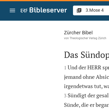
Zum Inhalt springen
3.Mose 4
Zürcher Bibel
von
Theologischer Verlag Zürich
Das Sündop


Und der HERR sp
1
jemand ohne Absic
irgendetwas tut, w
Sündigt der gesalb
3
Sünde, die er bega