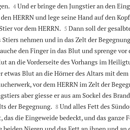


gen.
Und er bringe den Jungstier an den Eing
4
 den HERRN und lege seine Hand auf den Kopf 


 Stier vor dem HERRN.
Dann soll der gesalbte
5
 Stiers nehmen und in das Zelt der Begegnung
 tauche den Finger in das Blut und sprenge v
ut an die Vorderseite des Vorhangs im Heilig
er etwas Blut an die Hörner des Altars mit dem
ucherwerk, vor dem HERRN im Zelt der Begeg
gstiers aber giesse er aus am Sockel des Brand


lts der Begegnung.
Und alles Fett des Sündop
8
t, das die Eingeweide bedeckt, und das ganze F
e beiden Nieren und das Fett an ihnen und an