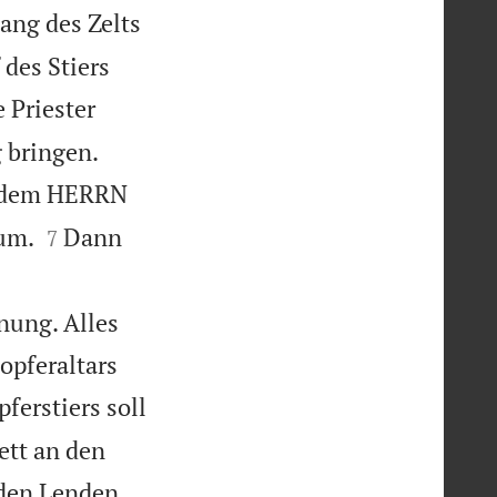
ang des Zelts
des Stiers
 Priester


 bringen.
or dem HERRN


tum.
Dann
7
nung. Alles
opferaltars
ferstiers soll
ett an den
 den Lenden