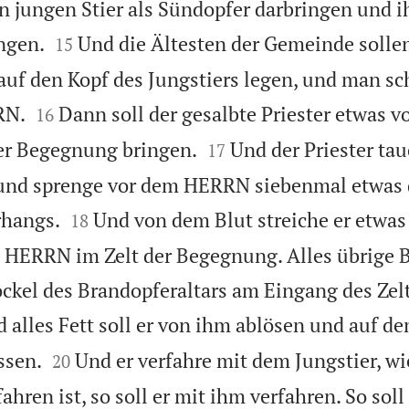
jungen Stier als Sündopfer darbringen und ih


ngen.
Und die Ältesten der Gemeinde solle
15
f den Kopf des Jungstiers legen, und man sc


RN.
Dann soll der gesalbte Priester etwas v
16


 der Begegnung bringen.
Und der Priester ta
17
t und sprenge vor dem HERRN siebenmal etwas 


rhangs.
Und von dem Blut streiche er etwas
18
m HERRN im Zelt der Begegnung. Alles übrige B
ockel des Brandopferaltars am Eingang des Zelt
 alles Fett soll er von ihm ablösen und auf de


ssen.
Und er verfahre mit dem Jungstier, wi
20
ahren ist, so soll er mit ihm verfahren. So soll 