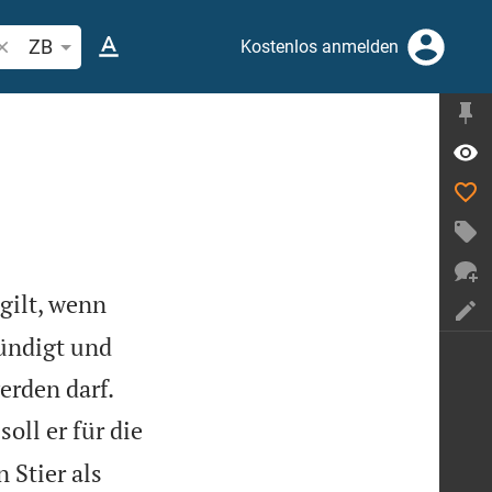
ibelstelle oder Begriff suchen
ZB
Kostenlos anmelden
 gilt, wenn
ündigt und


erden darf.
soll er für die
 Stier als