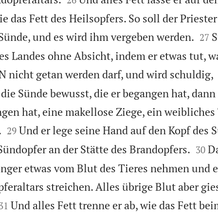
e das Fett des Heilsopfers. So soll der Priest


 Sünde, und es wird ihm vergeben werden.
S
27
s Landes ohne Absicht, indem er etwas tut, w
nicht getan werden darf, und wird schuldig,
ie Sünde bewusst, die er begangen hat, dann s
gen hat, eine makellose Ziege, ein weibliches T


.
Und er lege seine Hand auf den Kopf des 
29


Sündopfer an der Stätte des Brandopfers.
Da
30
inger etwas vom Blut des Tieres nehmen und e
eraltars streichen. Alles übrige Blut aber gie


Und alles Fett trenne er ab, wie das Fett be
31