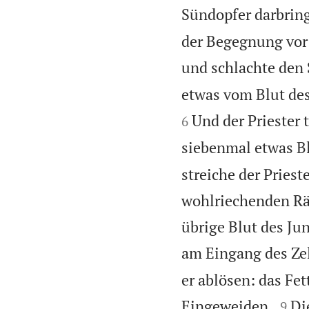
Sündopfer darbrin
der Begegnung vor
und schlachte den
etwas vom Blut des
Und der Priester
6
siebenmal etwas Bl
streiche der Priest
wohlriechenden Rä
übrige Blut des Jun
am Eingang des Ze
er ablösen: das Fet


Eingeweiden.
Di
9