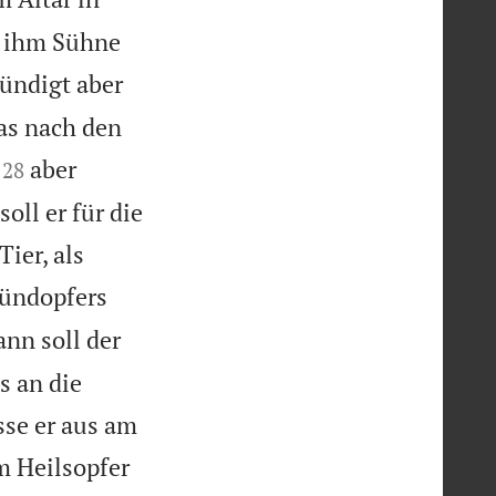
er ihm Sühne
ündigt aber
as nach den


aber
28
oll er für die
ier, als
Sündopfers
nn soll der
s an die
sse er aus am
im Heilsopfer