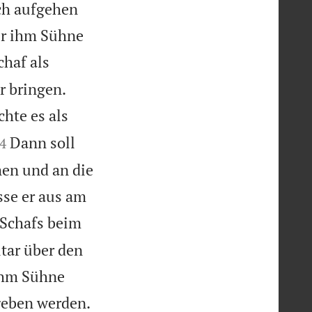
uch aufgehen
er ihm Sühne
chaf als


r bringen.
hte es als

Dann soll
4
men und an die
sse er aus am
s Schafs beim
ltar über den
 ihm Sühne

rgeben werden.