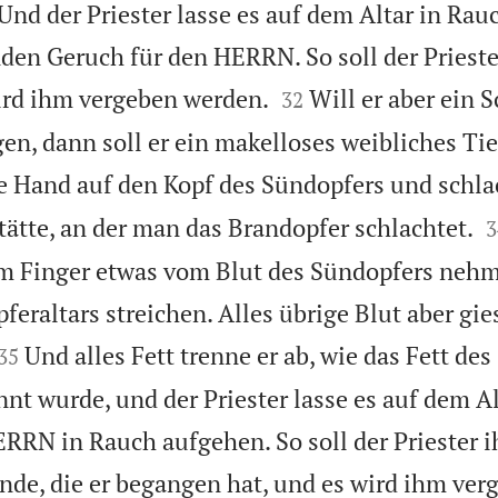
Und der Priester lasse es auf dem Altar in Ra
den Geruch für den HERRN. So soll der Priest


ird ihm vergeben werden.
Will er aber ein S
32
en, dann soll er ein makelloses weibliches Tie
e Hand auf den Kopf des Sündopfers und schlac

tätte, an der man das Brandopfer schlachtet.
3
em Finger etwas vom Blut des Sündopfers neh
eraltars streichen. Alles übrige Blut aber gie


Und alles Fett trenne er ab, wie das Fett de
35
nnt wurde, und der Priester lasse es auf dem A
RRN in Rauch aufgehen. So soll der Priester
ünde, die er begangen hat, und es wird ihm ve