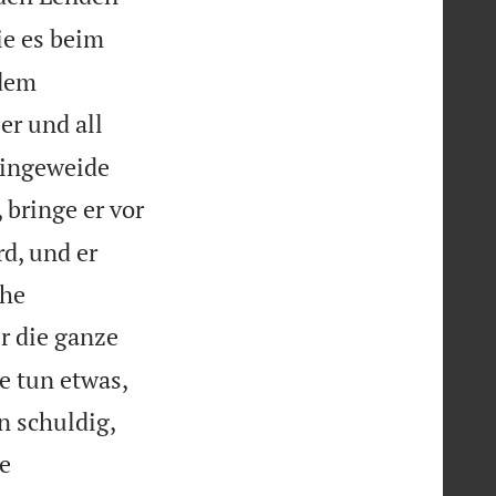
ie es beim
 dem
er und all
Eingeweide
 bringe er vor
rd, und er
che
r die ganze
e tun etwas,


n schuldig,
ie