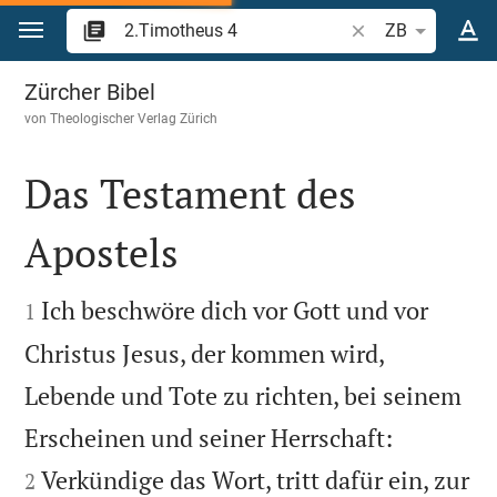
Zum Inhalt springen
Bibelstelle oder Be
ZB
2.Timotheus 4
Zürcher Bibel
von
Theologischer Verlag Zürich
Das Testament des
Apostels


Ich beschwöre dich vor Gott und vor
1
Christus Jesus, der kommen wird,
Lebende und Tote zu richten, bei seinem


Erscheinen und seiner Herrschaft:
Verkündige das Wort, tritt dafür ein, zur
2