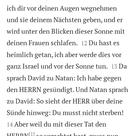
ich dir vor deinen Augen wegnehmen
und sie deinem Nächsten geben, und er
wird unter den Blicken dieser Sonne mit


deinen Frauen schlafen.
Du hast es
12
heimlich getan, ich aber werde dies vor


ganz Israel und vor der Sonne tun.
Da
13
sprach David zu Natan: Ich habe gegen
den HERRN gesündigt. Und Natan sprach
zu David: So sieht der HERR über deine


Sünde hinweg: Du musst nicht sterben!
Aber weil du mit dieser Tat den
14
[1]
HERRN
so verachtet hast, muss nun