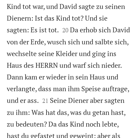
Kind tot war, und David sagte zu seinen
Dienern: Ist das Kind tot? Und sie


sagten: Es ist tot.
Da erhob sich David
20
von der Erde, wusch sich und salbte sich,
wechselte seine Kleider und ging ins
Haus des HERRN und warf sich nieder.
Dann kam er wieder in sein Haus und
verlangte, dass man ihm Speise auftrage,


und er ass.
Seine Diener aber sagten
21
zu ihm: Was hat das, was du getan hast,
zu bedeuten? Da das Kind noch lebte,
hast du gefastet und geweint; aber als