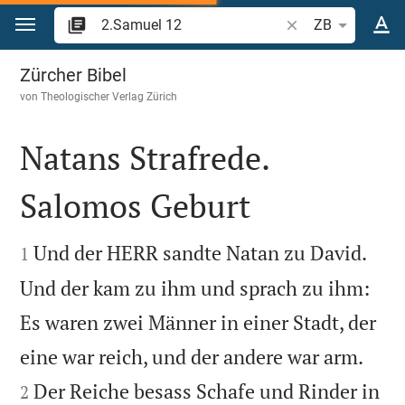
Zum Inhalt springen
Bibelstelle oder Be
ZB
2.Samuel 12
Zürcher Bibel
von
Theologischer Verlag Zürich
Natans Strafrede.
Salomos Geburt


Und der HERR sandte Natan zu David.
1
Und der kam zu ihm und sprach zu ihm:
Es waren zwei Männer in einer Stadt, der


eine war reich, und der andere war arm.
Der Reiche besass Schafe und Rinder in
2