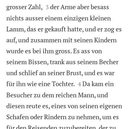


grosser Zahl,
der Arme aber besass
3
nichts ausser einem einzigen kleinen
Lamm, das er gekauft hatte, und er zog es
auf, und zusammen mit seinen Kindern
wurde es bei ihm gross. Es ass von
seinem Bissen, trank aus seinem Becher
und schlief an seiner Brust, und es war


für ihn wie eine Tochter.
Da kam ein
4
Besucher zu dem reichen Mann, und
diesen reute es, eines von seinen eigenen
Schafen oder Rindern zu nehmen, um es
für den Reisenden zuzubereiten, der zu