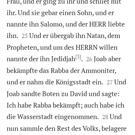
Frau, und er ging zu ihr und schlief mit
ihr. Und sie gebar einen Sohn, und er
nannte ihn Salomo, und der HERR liebte


ihn.
Und er übergab ihn Natan, dem
25
Propheten, und um des HERRN willen
[3]


nannte der ihn Jedidjah
.
Joab aber
26
bekämpfte das Rabba der Ammoniter,


und er nahm die Königsstadt ein.
Und
27
Joab sandte Boten zu David und sagte:
Ich habe Rabba bekämpft; auch habe ich


die Wasserstadt eingenommen.
Und
28
nun sammle den Rest des Volks, belagere