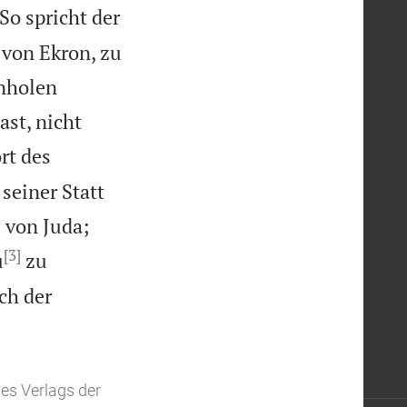
So spricht der
 von Ekron, zu
inholen
ast, nicht
rt des
seiner Statt
 von Juda;
[3]
u
zu
ch der
es Verlags der