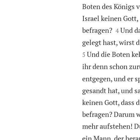
Boten des Königs v
Israel keinen Gott,


befragen?
Und da
4
gelegt hast, wirst
Und die Boten ke
5
ihr denn schon zur
entgegen, und er s
gesandt hat, und sa
keinen Gott, dass 
befragen? Darum wi
mehr aufstehen! D
ein Mann, der hera