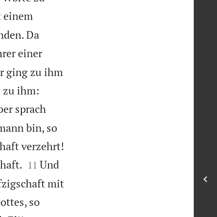
t einem
nden. Da
rer einer
r ging zu ihm
h zu ihm:
ber sprach
mann bin, so
haft verzehrt!


haft.
Und
11
zigschaft mit
ottes, so