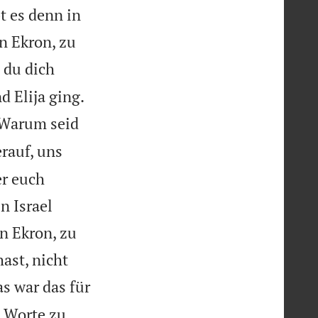
t es denn in
n Ekron, zu
 du dich


d Elija ging.
: Warum seid
rauf, uns
er euch
n Israel
n Ekron, zu
ast, nicht
s war das für
e Worte zu