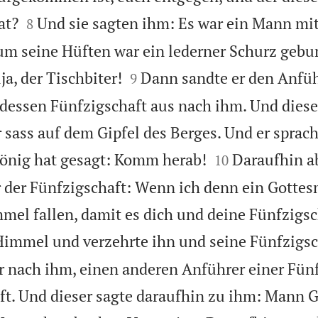


at?
Und sie sagten ihm: Es war ein Mann mi
8
 um seine Hüften war ein lederner Schurz gebu


ija, der Tischbiter!
Dann sandte er den Anfüh
9
dessen Fünfzigschaft aus nach ihm. Und diese
r sass auf dem Gipfel des Berges. Und er sprac


König hat gesagt: Komm herab!
Daraufhin a
10
 der Fünfzigschaft: Wenn ich denn ein Gottes
mel fallen, damit es dich und deine Fünfzigsc
Himmel und verzehrte ihn und seine Fünfzigsc
 nach ihm, einen anderen Anführer einer Fünf
ft. Und dieser sagte daraufhin zu ihm: Mann G