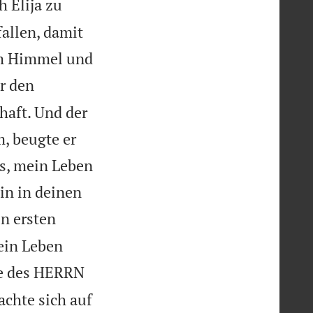
 Elija zu
allen, damit
vom Himmel und
r den
haft. Und der
m, beugte er
es, mein Leben
in in deinen
en ersten
ein Leben
te des HERRN
achte sich auf