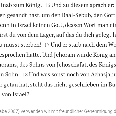


hinab zum König.
Und zu diesem sprach er: 
16
n gesandt hast, um den Baal-Sebub, den Gott
 denn in Israel keinen Gott, dessen Wort man e
rst du von dem Lager, auf das du dich gelegt h


u musst sterben!
Und er starb nach dem Wo
17
esprochen hatte. Und Jehoram wurde König an 
horams, des Sohns von Jehoschafat, des Königs


en Sohn.
Und was sonst noch von Achasjah
18
er getan hat, steht das nicht geschrieben im Bu

 von Israel?
gabe 2007) verwenden wir mit freundlicher Genehmigung d