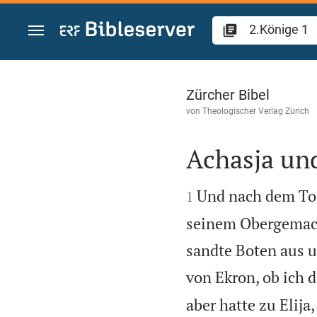
Zum Inhalt springen
2.Könige 1
Zürcher Bibel
von
Theologischer Verlag Zürich
Achasja und


Und nach dem Tod
1
seinem Obergemach 
sandte Boten aus u
von Ekron, ob ich 
aber hatte zu Elija