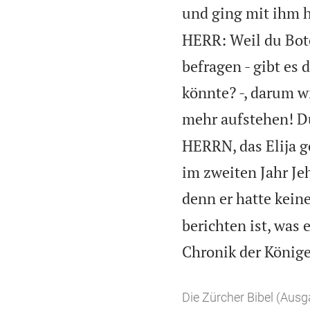
und ging mit ihm 
HERR: Weil du Bote
befragen - gibt es
könnte? -, darum wi
mehr aufstehen! D
HERRN, das Elija g
im zweiten Jahr Je
denn er hatte kein
berichten ist, was 
Chronik der Könige
Die Zürcher Bibel (Aus