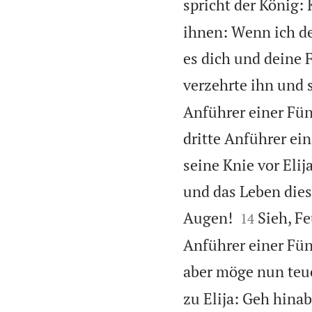
spricht der König:
ihnen: Wenn ich de
es dich und deine 
verzehrte ihn und 
Anführer einer Fünf
dritte Anführer ein
seine Knie vor Eli
und das Leben dies


Augen!
Sieh, F
14
Anführer einer Fün
aber möge nun teue
zu Elija: Geh hinab