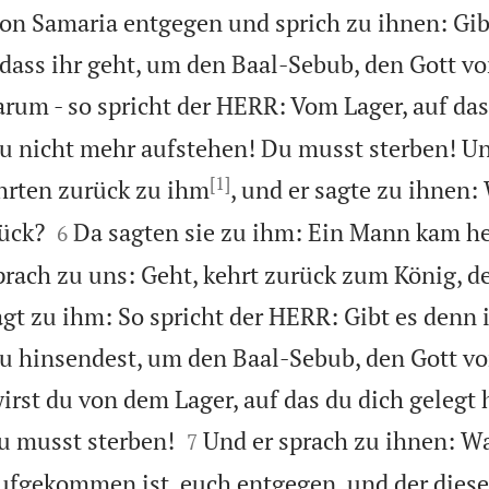
on Samaria entgegen und sprich zu ihnen: Gib
 dass ihr geht, um den Baal-Sebub, den Gott vo
rum - so spricht der HERR: Vom Lager, auf das
 du nicht mehr aufstehen! Du musst sterben! Un
[1]
hrten zurück zu ihm
, und er sagte zu ihnen


ück?
Da sagten sie zu ihm: Ein Mann kam he
6
prach zu uns: Geht, kehrt zurück zum König, d
gt zu ihm: So spricht der HERR: Gibt es denn i
du hinsendest, um den Baal-Sebub, den Gott vo
rst du von dem Lager, auf das du dich gelegt h


u musst sterben!
Und er sprach zu ihnen: Wa
7
ufgekommen ist, euch entgegen, und der dies