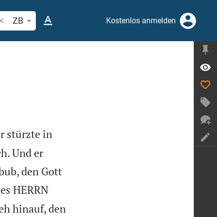
ibelstelle oder Begriff suchen
ZB
Kostenlos anmelden
r stürzte in
h. Und er
bub, den Gott
des HERRN
ieh hinauf, den