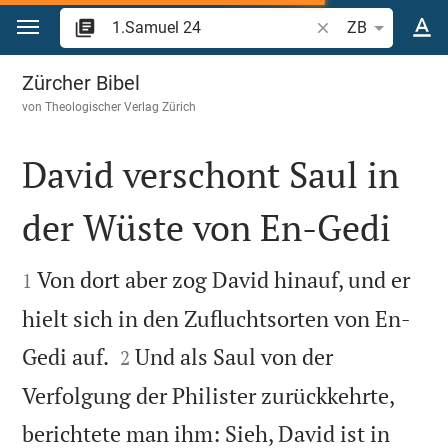
Zum Inhalt springen
Bibelstelle oder Be
ZB
1.Samuel 24
Zürcher Bibel
von
Theologischer Verlag Zürich
David verschont Saul in
der Wüste von En-Gedi


Von dort aber zog David hinauf, und er
1
hielt sich in den Zufluchtsorten von En-


Gedi auf.
Und als Saul von der
2
Verfolgung der Philister zurückkehrte,
berichtete man ihm: Sieh, David ist in