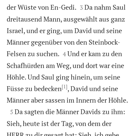


der Wüste von En-Gedi.
Da nahm Saul
3
dreitausend Mann, ausgewählt aus ganz
Israel, und er ging, um David und seine
Männer gegenüber von den Steinbock-


Felsen zu suchen.
Und er kam zu den
4
Schafhürden am Weg, und dort war eine
Höhle. Und Saul ging hinein, um seine
[1]
Füsse zu bedecken
, David und seine

Männer aber sassen im Innern der Höhle.

Da sagten die Männer Davids zu ihm:
5
Sieh, heute ist der Tag, von dem der
HERR zu dir gesagt hat: Sieh, ich gebe