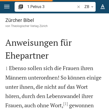
Zum Inhalt springen
Bibelstelle oder Be
ZB
1.Petrus 3
Zürcher Bibel
von
Theologischer Verlag Zürich
Anweisungen für
Ehepartner


Ebenso sollen sich die Frauen ihren
1
Männern unterordnen! So können einige
unter ihnen, die nicht auf das Wort
hören, durch den Lebenswandel ihrer
[1]
Frauen, auch ohne Wort,
gewonnen