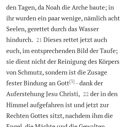
den Tagen, da Noah die Arche baute; in
ihr wurden ein paar wenige, nämlich acht
Seelen, gerettet durch das Wasser


hindurch.
Dieses rettet jetzt auch
21
euch, im entsprechenden Bild der Taufe;
sie dient nicht der Reinigung des Körpers
von Schmutz, sondern ist die Zusage
[3]
fester Bindung an Gott
- dank der


Auferstehung Jesu Christi,
der in den
22
Himmel aufgefahren ist und jetzt zur
Rechten Gottes sitzt, nachdem ihm die
Engel, die Mächte und die Gewalten