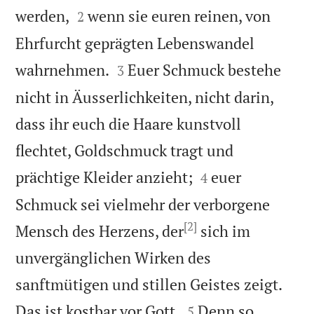


werden,
wenn sie euren reinen, von
2
Ehrfurcht geprägten Lebenswandel


wahrnehmen.
Euer Schmuck bestehe
3
nicht in Äusserlichkeiten, nicht darin,
dass ihr euch die Haare kunstvoll
flechtet, Goldschmuck tragt und


prächtige Kleider anzieht;
euer
4
Schmuck sei vielmehr der verborgene
[2]
Mensch des Herzens, der
sich im
unvergänglichen Wirken des
sanftmütigen und stillen Geistes zeigt.


Das ist kostbar vor Gott.
Denn so
5