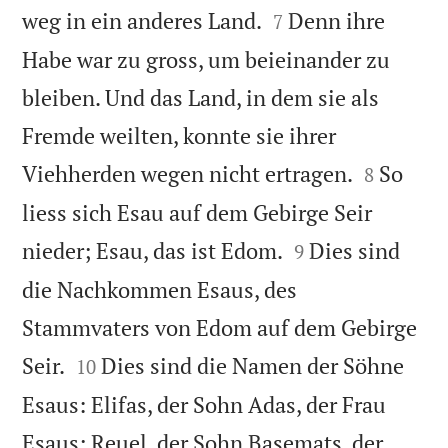


weg in ein anderes Land.
Denn ihre
7
Habe war zu gross, um beieinander zu
bleiben. Und das Land, in dem sie als
Fremde weilten, konnte sie ihrer


Viehherden wegen nicht ertragen.
So
8
liess sich Esau auf dem Gebirge Seir


nieder; Esau, das ist Edom.
Dies sind
9
die Nachkommen Esaus, des
Stammvaters von Edom auf dem Gebirge


Seir.
Dies sind die Namen der Söhne
10
Esaus: Elifas, der Sohn Adas, der Frau
Esaus; Reuel, der Sohn Basemats, der