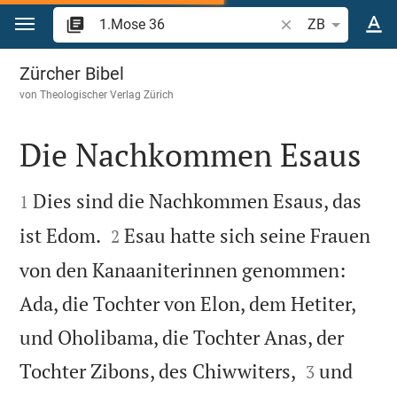
Zum Inhalt springen
Bibelstelle oder Be
ZB
1.Mose 36
Zürcher Bibel
von
Theologischer Verlag Zürich
Die Nachkommen Esaus


Dies sind die Nachkommen Esaus, das
1


ist Edom.
Esau hatte sich seine Frauen
2
von den Kanaaniterinnen genommen:
Ada, die Tochter von Elon, dem Hetiter,
und Oholibama, die Tochter Anas, der


Tochter Zibons, des Chiwwiters,
und
3