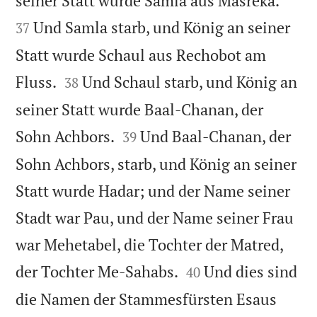
seiner Statt wurde Samla aus Masreka.
Und Samla starb, und König an seiner
37
Statt wurde Schaul aus Rechobot am


Fluss.
Und Schaul starb, und König an
38
seiner Statt wurde Baal-Chanan, der


Sohn Achbors.
Und Baal-Chanan, der
39
Sohn Achbors, starb, und König an seiner
Statt wurde Hadar; und der Name seiner
Stadt war Pau, und der Name seiner Frau
war Mehetabel, die Tochter der Matred,


der Tochter Me-Sahabs.
Und dies sind
40
die Namen der Stammesfürsten Esaus