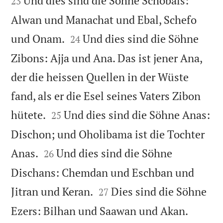
Und dies sind die Söhne Schobals:
23
Alwan und Manachat und Ebal, Schefo


und Onam.
Und dies sind die Söhne
24
Zibons: Ajja und Ana. Das ist jener Ana,
der die heissen Quellen in der Wüste
fand, als er die Esel seines Vaters Zibon


hütete.
Und dies sind die Söhne Anas:
25
Dischon; und Oholibama ist die Tochter


Anas.
Und dies sind die Söhne
26
Dischans: Chemdan und Eschban und


Jitran und Keran.
Dies sind die Söhne
27


Ezers: Bilhan und Saawan und Akan.