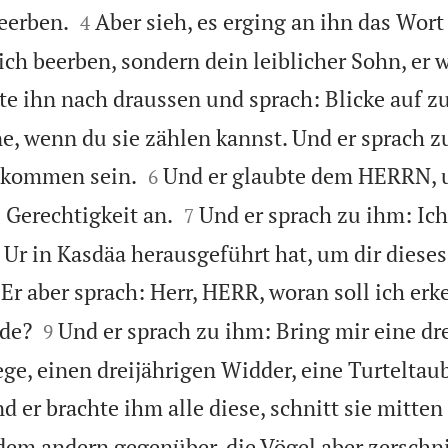


eerben.
Aber sieh, es erging an ihn das Wor
4
ich beerben, sondern dein leiblicher Sohn, er 
rte ihn nach draussen und sprach: Blicke auf
ne, wenn du sie zählen kannst. Und er sprach z


hkommen sein.
Und er glaubte dem HERRN, 
6


 Gerechtigkeit an.
Und er sprach zu ihm: Ich
7
 Ur in Kasdäa herausgeführt hat, um dir diese

Er aber sprach: Herr, HERR, woran soll ich erk


rde?
Und er sprach zu ihm: Bring mir eine dr
9
ege, einen dreijährigen Widder, eine Turteltau
d er brachte ihm alle diese, schnitt sie mitte
 dem andern gegenüber, die Vögel aber zerschnit