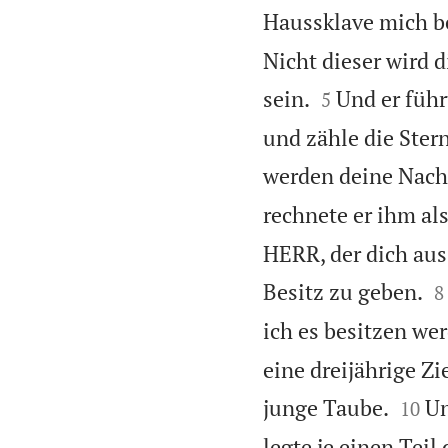
Haussklave mich b
Nicht dieser wird d


sein.
Und er füh
5
und zähle die Ster
werden deine Nac
rechnete er ihm als
HERR, der dich aus

Besitz zu geben.
8
ich es besitzen we
eine dreijährige Zi


junge Taube.
Un
10
legte je einen Teil