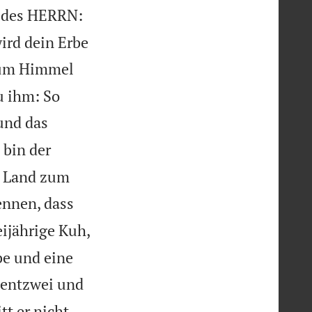
t des HERRN:
wird dein Erbe
 zum Himmel
u ihm: So
und das
 bin der
s Land zum
ennen, dass
eijährige Kuh,
be und eine
n entzwei und


t er nicht.