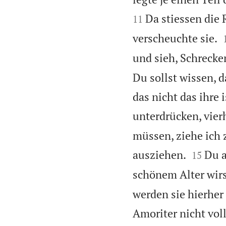
Da stiessen die 
11
verscheuchte sie.
und sieh, Schrecken
Du sollst wissen,
das nicht das ihre 
unterdrücken, vier
müssen, ziehe ich 


ausziehen.
Du a
15
schönem Alter wir
werden sie hierher
Amoriter nicht voll