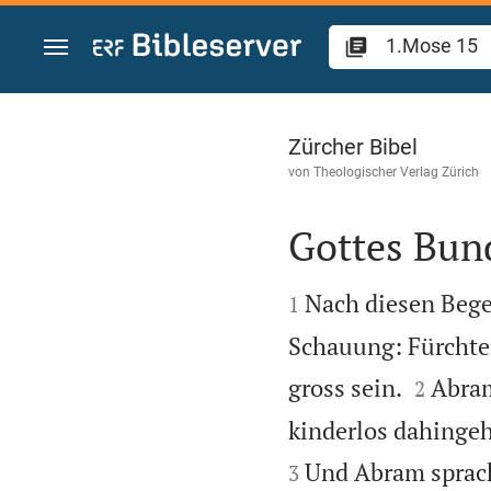
Zum Inhalt springen
1.Mose 15
Zürcher Bibel
von
Theologischer Verlag Zürich
Gottes Bun


Nach diesen Bege
1
Schauung: Fürchte 


gross sein.
Abram
2
kinderlos dahinge
Und Abram sprac
3