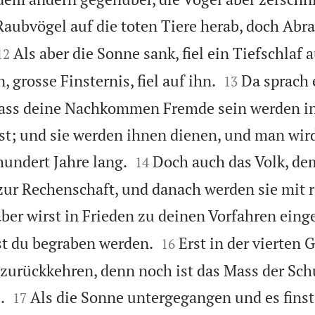
Raubvögel auf die toten Tiere herab, doch Abr


Als aber die Sonne sank, fiel ein Tiefschlaf 
12


, grosse Finsternis, fiel auf ihn.
Da sprach 
13
 dass deine Nachkommen Fremde sein werden i
ist; und sie werden ihnen dienen, und man wird


hundert Jahre lang.
Doch auch das Volk, de
14
zur Rechenschaft, und danach werden sie mit 
ber wirst in Frieden zu deinen Vorfahren eing


st du begraben werden.
Erst in der vierten 
16
 zurückkehren, denn noch ist das Mass der Sch


.
Als die Sonne untergegangen und es fins
17