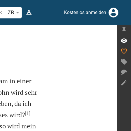
ibelstelle oder Begriff suchen
ZB
Kostenlos anmelden
am in einer
ohn wird sehr
ben, da ich
[1]


ses wird?
so wird mein