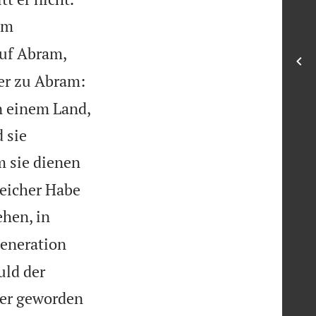
am
auf Abram,
er zu Abram:
n einem Land,
 sie
m sie dienen
reicher Habe
ehen, in
Generation
uld der
ter geworden