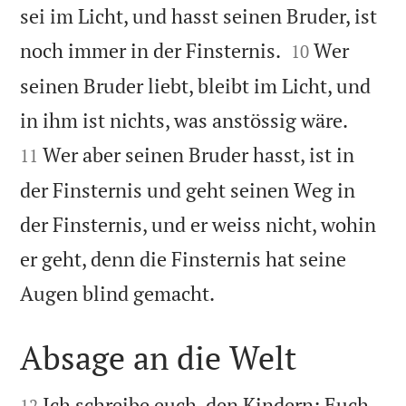
sei im Licht, und hasst seinen Bruder, ist


noch immer in der Finsternis.
Wer
10
seinen Bruder liebt, bleibt im Licht, und


in ihm ist nichts, was anstössig wäre.
Wer aber seinen Bruder hasst, ist in
11
der Finsternis und geht seinen Weg in
der Finsternis, und er weiss nicht, wohin
er geht, denn die Finsternis hat seine

Augen blind gemacht.
Absage an die Welt


Ich schreibe euch, den Kindern: Euch
12