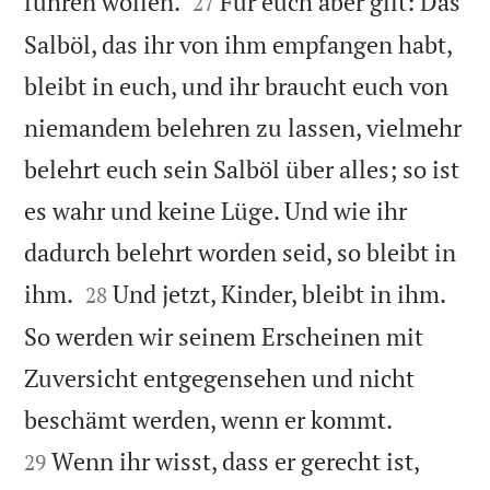


führen wollen.
Für euch aber gilt: Das
27
Salböl, das ihr von ihm empfangen habt,
bleibt in euch, und ihr braucht euch von
niemandem belehren zu lassen, vielmehr
belehrt euch sein Salböl über alles; so ist
es wahr und keine Lüge. Und wie ihr
dadurch belehrt worden seid, so bleibt in


ihm.
Und jetzt, Kinder, bleibt in ihm.
28
So werden wir seinem Erscheinen mit
Zuversicht entgegensehen und nicht


beschämt werden, wenn er kommt.
Wenn ihr wisst, dass er gerecht ist,
29