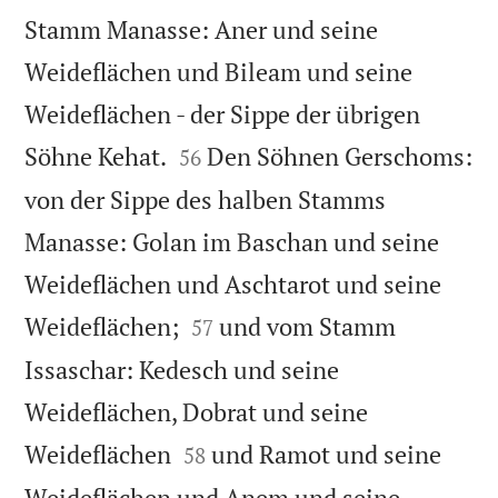
Stamm Manasse: Aner und seine
Weideflächen und Bileam und seine
Weideflächen - der Sippe der übrigen


Söhne Kehat.
Den Söhnen Gerschoms:
56
von der Sippe des halben Stamms
Manasse: Golan im Baschan und seine
Weideflächen und Aschtarot und seine


Weideflächen;
und vom Stamm
57
Issaschar: Kedesch und seine
Weideflächen, Dobrat und seine


Weideflächen
und Ramot und seine
58
Weideflächen und Anem und seine