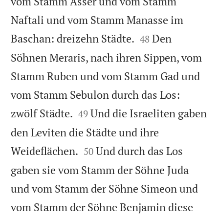
vom Stamm Asser und vom Stamm
Naftali und vom Stamm Manasse im


Baschan: dreizehn Städte.
Den
48
Söhnen Meraris, nach ihren Sippen, vom
Stamm Ruben und vom Stamm Gad und
vom Stamm Sebulon durch das Los:


zwölf Städte.
Und die Israeliten gaben
49
den Leviten die Städte und ihre


Weideflächen.
Und durch das Los
50
gaben sie vom Stamm der Söhne Juda
und vom Stamm der Söhne Simeon und
vom Stamm der Söhne Benjamin diese