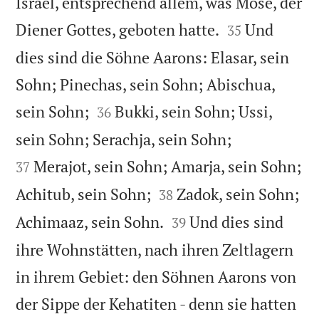
Israel, entsprechend allem, was Mose, der


Diener Gottes, geboten hatte.
Und
35
dies sind die Söhne Aarons: Elasar, sein
Sohn; Pinechas, sein Sohn; Abischua,


sein Sohn;
Bukki, sein Sohn; Ussi,
36


sein Sohn; Serachja, sein Sohn;
Merajot, sein Sohn; Amarja, sein Sohn;
37


Achitub, sein Sohn;
Zadok, sein Sohn;
38


Achimaaz, sein Sohn.
Und dies sind
39
ihre Wohnstätten, nach ihren Zeltlagern
in ihrem Gebiet: den Söhnen Aarons von
der Sippe der Kehatiten - denn sie hatten