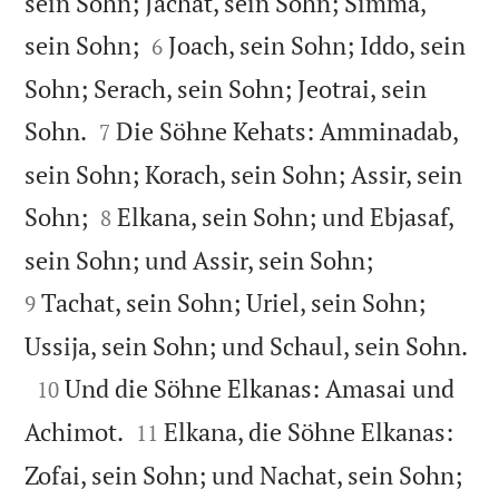
sein Sohn; Jachat, sein Sohn; Simma,


sein Sohn;
Joach, sein Sohn; Iddo, sein
6
Sohn; Serach, sein Sohn; Jeotrai, sein


Sohn.
Die Söhne Kehats: Amminadab,
7
sein Sohn; Korach, sein Sohn; Assir, sein


Sohn;
Elkana, sein Sohn; und Ebjasaf,
8


sein Sohn; und Assir, sein Sohn;
Tachat, sein Sohn; Uriel, sein Sohn;
9

Ussija, sein Sohn; und Schaul, sein Sohn.

Und die Söhne Elkanas: Amasai und
10


Achimot.
Elkana, die Söhne Elkanas:
11

Zofai, sein Sohn; und Nachat, sein Sohn;