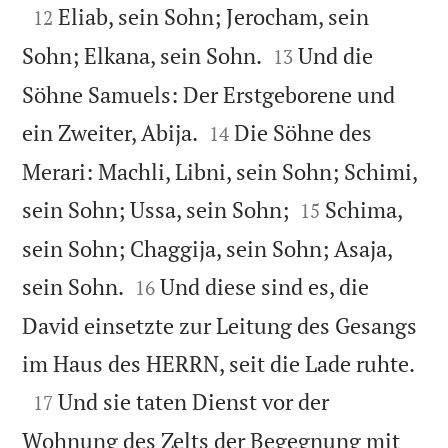

Eliab, sein Sohn; Jerocham, sein
12


Sohn; Elkana, sein Sohn.
Und die
13
Söhne Samuels: Der Erstgeborene und


ein Zweiter, Abija.
Die Söhne des
14
Merari: Machli, Libni, sein Sohn; Schimi,


sein Sohn; Ussa, sein Sohn;
Schima,
15
sein Sohn; Chaggija, sein Sohn; Asaja,


sein Sohn.
Und diese sind es, die
16
David einsetzte zur Leitung des Gesangs

im Haus des HERRN, seit die Lade ruhte.

Und sie taten Dienst vor der
17
Wohnung des Zelts der Begegnung mit