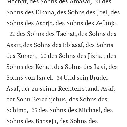


Machat, des Sohns des Amasai,
des
21
Sohns des Elkana, des Sohns des Joel, des

Sohns des Asarja, des Sohns des Zefanja,

des Sohns des Tachat, des Sohns des
22
Assir, des Sohns des Ebjasaf, des Sohns


des Korach,
des Sohns des Jizhar, des
23
Sohns des Kehat, des Sohns des Levi, des


Sohns von Israel.
Und sein Bruder
24
Asaf, der zu seiner Rechten stand: Asaf,
der Sohn Berechjahus, des Sohns des


Schima,
des Sohns des Michael, des
25
Sohns des Baaseja, des Sohns des