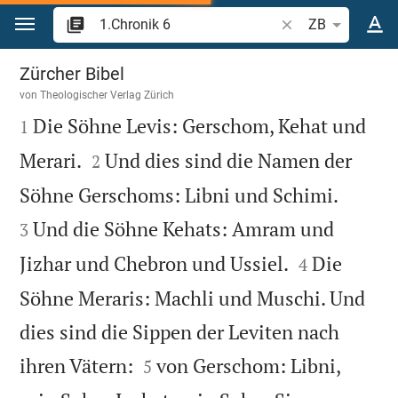
Zum Inhalt springen
Bibelstelle oder Be
ZB
1.Chronik 6
Zürcher Bibel
von
Theologischer Verlag Zürich

Die Söhne Levis: Gerschom, Kehat und
1


Merari.
Und dies sind die Namen der
2


Söhne Gerschoms: Libni und Schimi.
Und die Söhne Kehats: Amram und
3


Jizhar und Chebron und Ussiel.
Die
4
Söhne Meraris: Machli und Muschi. Und
dies sind die Sippen der Leviten nach


ihren Vätern:
von Gerschom: Libni,
5