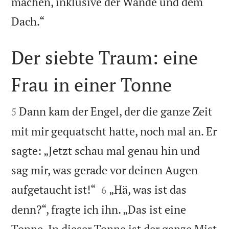
machen, inklusive der Wände und dem

Dach.“
Der siebte Traum: eine
Frau in einer Tonne


Dann kam der Engel, der die ganze Zeit
5
mit mir gequatscht hatte, noch mal an. Er
sagte: „Jetzt schau mal genau hin und
sag mir, was gerade vor deinen Augen


aufgetaucht ist!“
„Hä, was ist das
6
denn?“, fragte ich ihn. „Das ist eine
Tonne. In dieser Tonne ist der ganze Mist