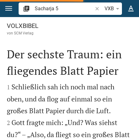
Zum Inhalt springen
Bibelstelle oder Begr
VXB
Sacharja 5
VOLXBIBEL
von
SCM Verlag
Der sechste Traum: ein
fliegendes Blatt Papier


Schließlich sah ich noch mal nach
1
oben, und da flog auf einmal so ein


großes Blatt Papier durch die Luft.
Gott fragte mich: „Und? Was siehst
2
du?“ – „Also, da fliegt so ein großes Blatt