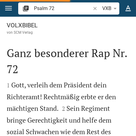
Zum Inhalt springen
Bibelstelle oder Begr
VXB
Psalm 72
VOLXBIBEL
von
SCM Verlag
Ganz besonderer Rap Nr.
72


Gott, verleih dem Präsident dein
1
Richteramt! Rechtmäßig erbte er den


mächtigen Stand.
Sein Regiment
2
bringe Gerechtigkeit und helfe dem
sozial Schwachen wie dem Rest des