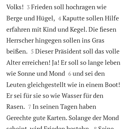


Volks!
Frieden soll hochragen wie
3


Berge und Hügel,
Kaputte sollen Hilfe
4
erfahren mit Kind und Kegel. Die fiesen
Herrscher hingegen sollen ins Gras


beißen.
Dieser Präsident soll das volle
5
Alter erreichen! Ja! Er soll so lange leben


wie Sonne und Mond
und sei den
6
Leuten gleichgestellt wie in einem Boot!
Er sei für sie so wie Wasser für den


Rasen.
In seinen Tagen haben
7
Gerechte gute Karten. Solange der Mond


scheint, wird Frieden bestehn.
Seine
8