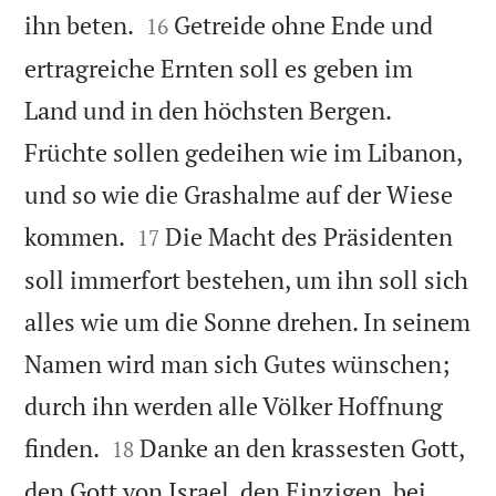


ihn beten.
Getreide ohne Ende und
16
ertragreiche Ernten soll es geben im
Land und in den höchsten Bergen.
Früchte sollen gedeihen wie im Libanon,
und so wie die Grashalme auf der Wiese


kommen.
Die Macht des Präsidenten
17
soll immerfort bestehen, um ihn soll sich
alles wie um die Sonne drehen. In seinem
Namen wird man sich Gutes wünschen;
durch ihn werden alle Völker Hoffnung


finden.
Danke an den krassesten Gott,
18
den Gott von Israel, den Einzigen, bei